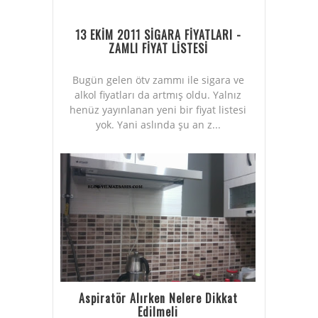
13 EKİM 2011 SİGARA FİYATLARI -
ZAMLI FİYAT LİSTESİ
Bugün gelen ötv zammı ile sigara ve
alkol fiyatları da artmış oldu. Yalnız
henüz yayınlanan yeni bir fiyat listesi
yok. Yani aslında şu an z...
Aspiratör Alırken Nelere Dikkat
Edilmeli