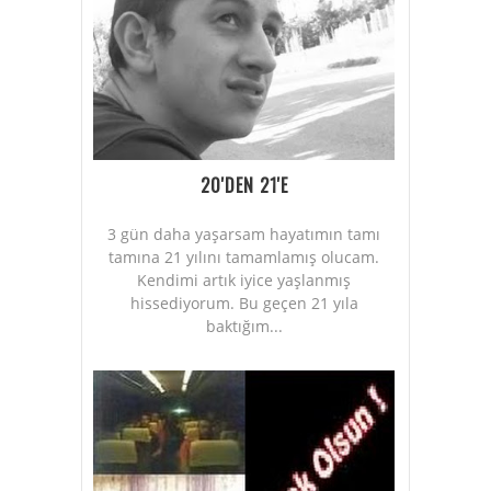
20'DEN 21'E
3 gün daha yaşarsam hayatımın tamı
tamına 21 yılını tamamlamış olucam.
Kendimi artık iyice yaşlanmış
hissediyorum. Bu geçen 21 yıla
baktığım...