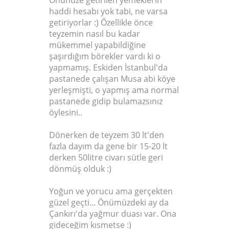
Önünüze getirilen yemeklerin
haddi hesabı yok tabi, ne varsa
getiriyorlar :) Özellikle önce
teyzemin nasıl bu kadar
mükemmel yapabildiğine
şaşırdığım börekler vardı ki o
yapmamış. Eskiden İstanbul'da
pastanede çalışan Musa abi köye
yerleşmişti, o yapmış ama normal
pastanede gidip bulamazsınız
öylesini..
Dönerken de teyzem 30 lt'den
fazla dayım da gene bir 15-20 lt
derken 50litre civarı sütle geri
dönmüş olduk :)
Yoğun ve yorucu ama gerçekten
güzel geçti... Önümüzdeki ay da
Çankırı'da yağmur duası var. Ona
gideceğim kısmetse :)