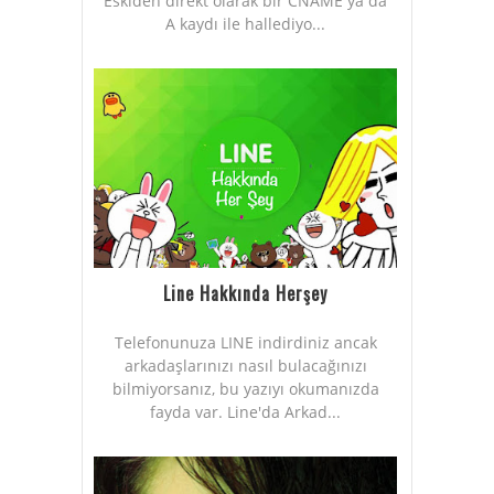
Eskiden direkt olarak bir CNAME ya da
A kaydı ile hallediyo...
Line Hakkında Herşey
Telefonunuza LINE indirdiniz ancak
arkadaşlarınızı nasıl bulacağınızı
bilmiyorsanız, bu yazıyı okumanızda
fayda var. Line'da Arkad...