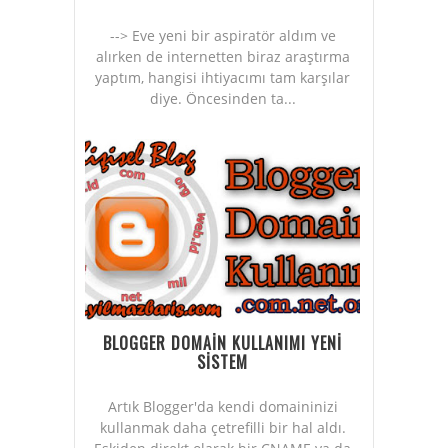
--> Eve yeni bir aspiratör aldım ve
alırken de internetten biraz araştırma
yaptım, hangisi ihtiyacımı tam karşılar
diye. Öncesinden ta...
BLOGGER DOMAİN KULLANIMI YENİ
SİSTEM
Artık Blogger'da kendi domaininizi
kullanmak daha çetrefilli bir hal aldı.