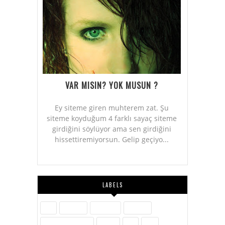
VAR MISIN? YOK MUSUN ?
Ey siteme giren muhterem zat. Şu
siteme koyduğum 4 farklı sayaç siteme
girdiğini söylüyor ama sen girdiğini
hissettiremiyorsun. Gelip geçiyo...
LABELS
Aile
Askerlik
Ayakkabı
Blogger
Dijital Pazarlama
Eğitim
Etik
Film