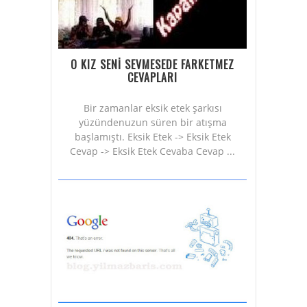
O KIZ SENİ SEVMESEDE FARKETMEZ
CEVAPLARI
Bir zamanlar eksik etek şarkısı
yüzündenuzun süren bir atışma
başlamıştı. Eksik Etek -> Eksik Etek
Cevap -> Eksik Etek Cevaba Cevap ...