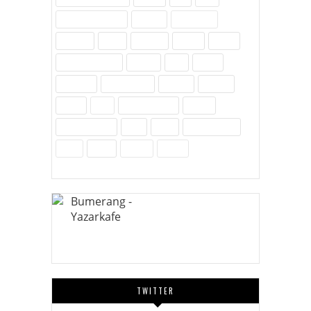
Hayvanlar Alemi
İletişim
İnovasyon
İnternet
İslam
Kavram
Kişisel
Komik
Kültür-Edebiyat
Medya
Milli
Müzik
Öylesine
Özel Günler
Politika
Reklam
Sağlık
SEO
Site Hakkında
Sosyal
Sosyal Medya
Spor
Tarih
Tekno - Bilim
Ürün
Video
Yenilik
Zubits
TWITTER