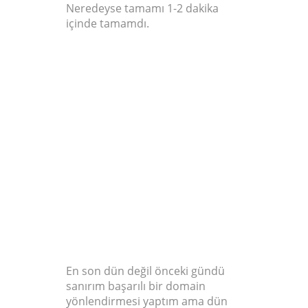
Neredeyse tamamı 1-2 dakika
içinde tamamdı.
08.09.2012
'DEN BERI
BLOGGER
KAYNAKLI BIR
YÖNLENDIRME
SORUNU VAR.
En son dün değil önceki gündü
sanırım başarılı bir domain
yönlendirmesi yaptım ama dün