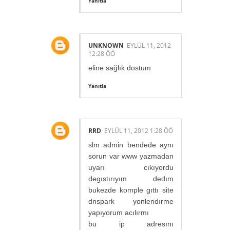
Yanıtla
UNKNOWN
EYLÜL 11, 2012
12:28 ÖÖ
eline sağlık dostum
Yanıtla
RRD
EYLÜL 11, 2012 1:28 ÖÖ
slm admin bendede aynı
sorun var www yazmadan
uyarı cıkıyordu
degıstırıyım dedım
bukezde komple gıttı site
dnspark yonlendırme
yapıyorum acılırmı
bu ip adresını