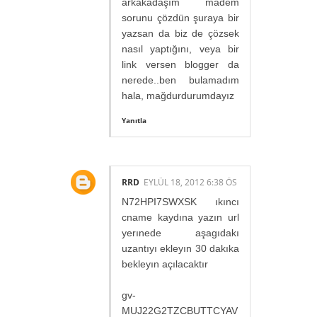
arkakadaşım madem
sorunu çözdün şuraya bir
yazsan da biz de çözsek
nasıl yaptığını, veya bir
link versen blogger da
nerede..ben bulamadım
hala, mağdurdurumdayız
Yanıtla
RRD
EYLÜL 18, 2012 6:38 ÖS
N72HPI7SWXSK ıkıncı
cname kaydına yazın url
yerınede aşagıdakı
uzantıyı ekleyın 30 dakıka
bekleyın açılacaktır
gv-
MUJ22G2TZCBUTTCYAV