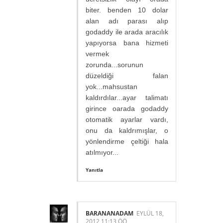
biter. benden 10 dolar
alan adı parası alıp
godaddy ile arada aracılık
yapıyorsa bana hizmeti
vermek
zorunda...sorunun
düzeldiği falan
yok...mahsustan
kaldırdılar...ayar talimatı
girince oarada godaddy
otomatik ayarlar vardı,
onu da kaldrımışlar, o
yönlendirme çeltiği hala
atılmıyor...
Yanıtla
BARANANADAM
EYLÜL 18,
2012 11:13 ÖÖ