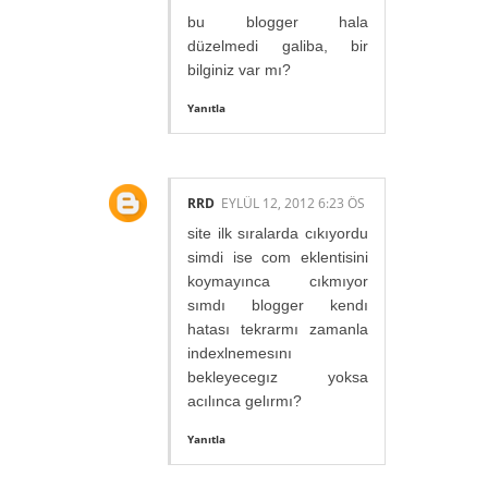
bu blogger hala
düzelmedi galiba, bir
bilginiz var mı?
Yanıtla
RRD
EYLÜL 12, 2012 6:23 ÖS
site ilk sıralarda cıkıyordu
simdi ise com eklentisini
koymayınca cıkmıyor
sımdı blogger kendı
hatası tekrarmı zamanla
indexlnemesını
bekleyecegız yoksa
acılınca gelırmı?
Yanıtla