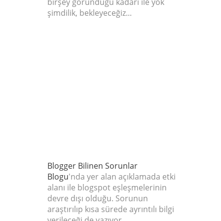
birşey göründüğü kadarı ile yok
şimdilik, bekleyeceğiz...
BLOGGER
MÜHENDISLER
I SORUNU
ÇÖZMEYE
ÇALIŞIYOR
Blogger Bilinen Sorunlar
Blogu
'nda yer alan açıklamada etki
alanı ile blogspot eşleşmelerinin
devre dışı olduğu. Sorunun
araştırılıp kısa sürede ayrıntılı bilgi
verileceği de yazıyor.