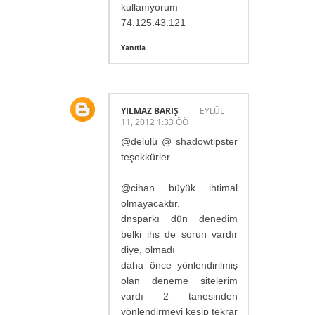
kullanıyorum
74.125.43.121
Yanıtla
YILMAZ BARIŞ
EYLÜL
11, 2012 1:33 ÖÖ
@delülü @ shadowtipster
teşekkürler..
@cihan büyük ihtimal
olmayacaktır.
dnsparkı dün denedim
belki ihs de sorun vardır
diye, olmadı
daha önce yönlendirilmiş
olan deneme sitelerim
vardı 2 tanesinden
yönlendirmeyi kesip tekrar