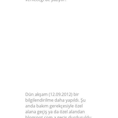
ONARIM
ÇALIŞMALARI
İÇIN
YÖNLENDIRIL
MELER
KAPATILDI
Dün akşam (12.09.2012) bir
bilgilendirilme daha yapıldı. Şu
anda bakım gerekçesiyle özel
alana geçiş ya da özel alandan
blogspot.com a geçiş durduruldu.