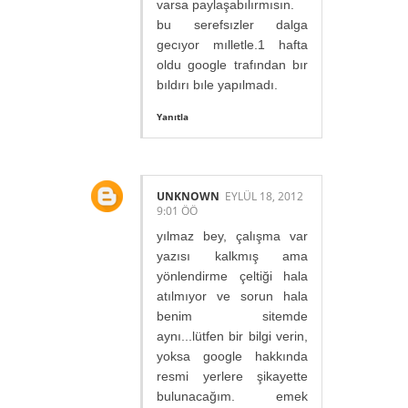
varsa paylaşabılırmısın.
bu serefsızler dalga
gecıyor mılletle.1 hafta
oldu google trafından bır
bıldırı bıle yapılmadı.
Yanıtla
UNKNOWN
EYLÜL 18, 2012
9:01 ÖÖ
yılmaz bey, çalışma var
yazısı kalkmış ama
yönlendirme çeltiği hala
atılmıyor ve sorun hala
benim sitemde
aynı...lütfen bir bilgi verin,
yoksa google hakkında
resmi yerlere şikayette
bulunacağım. emek