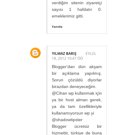
verdiğim sitenin ziyaretçi
sayısı 1 hafdatır 0.
emeklerimiz gitti.
Yanıtla
YILMAZ BARIŞ
EYLÜL
18, 2012 10:47 ÖÖ
Blogger'dan dün akşam
bir açıklama yapılmış.
Sorun çözüldü diyorlar
birazdan deneyeceğim.
@Cihan wp kullanmak için
ya bir host alman gerek,
ya da tam özellikleriyle
kullanamıyorsun wp yi
@shadowtipster
Blogger ücretsiz bir
hizmettir, türkiye de buna