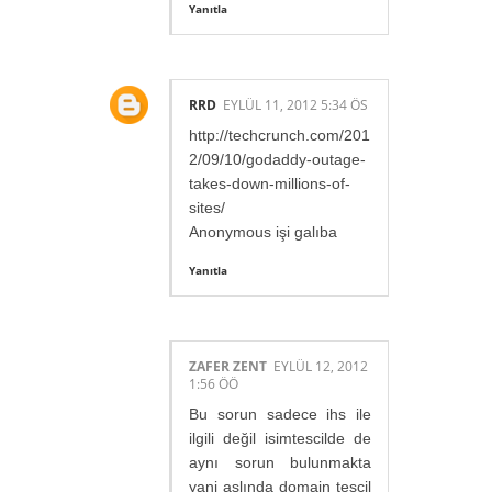
Yanıtla
RRD
EYLÜL 11, 2012 5:34 ÖS
http://techcrunch.com/201
2/09/10/godaddy-outage-
takes-down-millions-of-
sites/
Anonymous işi galıba
Yanıtla
ZAFER ZENT
EYLÜL 12, 2012
1:56 ÖÖ
Bu sorun sadece ihs ile
ilgili değil isimtescilde de
aynı sorun bulunmakta
yani aslında domain tescil