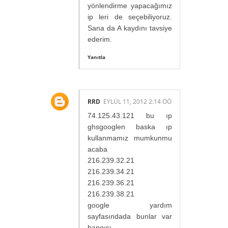
yönlendirme yapacağımız
ip leri de seçebiliyoruz.
Sana da A kaydını tavsiye
ederim.
Yanıtla
RRD
EYLÜL 11, 2012 2:14 ÖÖ
74.125.43.121 bu ıp
ghsgooglen baska ıp
kullanmamız mumkunmu
acaba
216.239.32.21
216.239.34.21
216.239.36.21
216.239.38.21
google yardım
sayfasındada bunlar var
hangısı