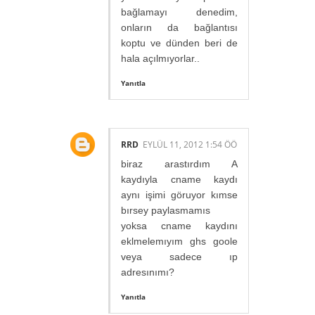
bağlamayı denedim,
onların da bağlantısı
koptu ve dünden beri de
hala açılmıyorlar..
Yanıtla
RRD
EYLÜL 11, 2012 1:54 ÖÖ
biraz arastırdım A
kaydıyla cname kaydı
aynı işimi göruyor kımse
bırsey paylasmamıs
yoksa cname kaydını
eklmelemıyım ghs goole
veya sadece ıp
adresınımı?
Yanıtla