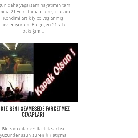
gün daha yaşarsam hayatımın tamı
mına 21 yılını tamamlamış olucam.
Kendimi artık iyice yaşlanmış
hissediyorum. Bu geçen 21 yıla
baktığım...
 KIZ SENİ SEVMESEDE FARKETMEZ
CEVAPLARI
Bir zamanlar eksik etek şarkısı
yüzündenuzun süren bir atışma