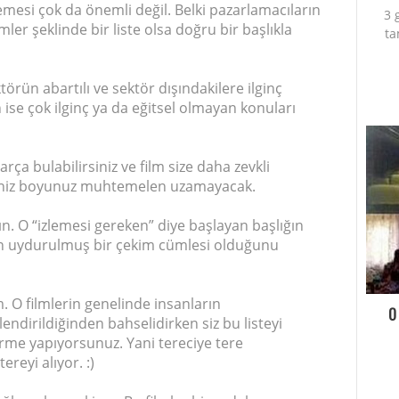
emesi çok da önemli değil. Belki pazarlamacıların
3 
ler şeklinde bir liste olsa doğru bir başlıkla
ta
törün abartılı ve sektör dışındakilere ilginç
n ise çok ilginç ya da eğitsel olmayan konuları
arça bulabilirsiniz ve film size daha zevkli
eseniz boyunuz muhtemelen uzamayacak.
ın. O “izlemesi gereken” diye başlayan başlığın
çin uydurulmuş bir çekim cümlesi olduğunu
. O filmlerin genelinde insanların
O
endirildiğinden bahselidirken siz bu listeyi
rme yapıyorsunuz. Yani tereciye tere
ereyi alıyor. :)