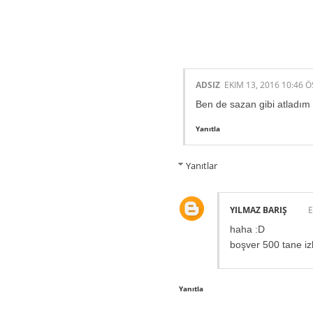
2 HARIKA INS
ADSIZ
EKIM 13, 2016 10:46 Ö
Ben de sazan gibi atladım 
Yanıtla
Yanıtlar
YILMAZ BARIŞ
E
haha :D
boşver 500 tane izl
Yanıtla