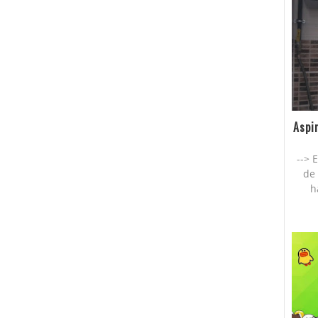
Aspi
--> 
de 
h