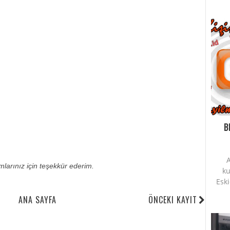
B
A
umlarınız için teşekkür ederim.
ku
Esk
ANA SAYFA
ÖNCEKI KAYIT