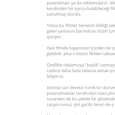
pazarlamacı ya da reklamcıların izl
kendinden bir parça bulabileceği film
sunulmuş olurdu.
Yoksa bu filmler herkesin bildiği sek
gelen yanlarını barındıran bizim içi
içeriyor.
Yani filmde hayatınızın içinden bir p
gelebilir ama o bütün filmleri izl
Özellikle reklamcıya “başlık” satmay
sadece daha fazla tıklama almak i
biliyoruz.
Aslında son derece ironik bir durum
pazarlamacılar tarafından nasıl yönl
sunarken de bu şekide bir yönlendi
satıyorsunuz, işin garibi tereci de o t