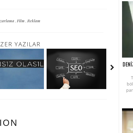
Pazarlama
,
Film
,
Reklam
ZER YAZILAR
DENİ
T
bö
par
ION