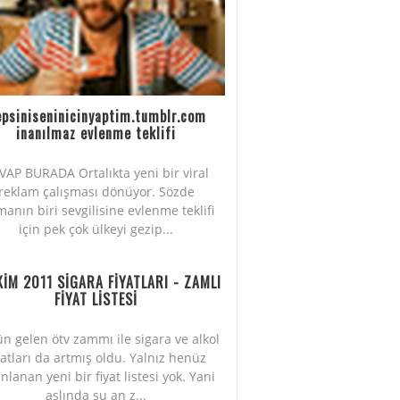
psiniseninicinyaptim.tumblr.com
inanılmaz evlenme teklifi
VAP BURADA Ortalıkta yeni bir viral
reklam çalışması dönüyor. Sözde
manın biri sevgilisine evlenme teklifi
için pek çok ülkeyi gezip...
KİM 2011 SİGARA FİYATLARI - ZAMLI
FİYAT LİSTESİ
n gelen ötv zammı ile sigara ve alkol
yatları da artmış oldu. Yalnız henüz
nlanan yeni bir fiyat listesi yok. Yani
aslında şu an z...