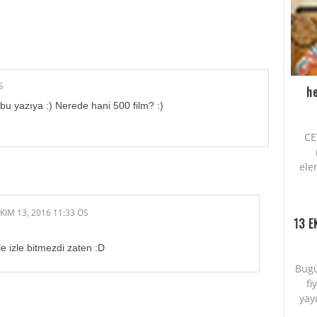
AN YORUM YAPMIŞ.:
S
he
bu yazıya :) Nerede hani 500 film? :)
CE
ele
KIM 13, 2016 11:33 ÖS
13 E
e izle bitmezdi zaten :D
Bugü
fi
yayı