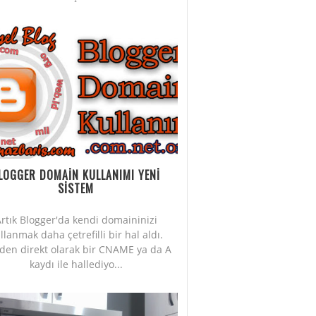
LOGGER DOMAİN KULLANIMI YENİ
SİSTEM
rtık Blogger'da kendi domaininizi
llanmak daha çetrefilli bir hal aldı.
iden direkt olarak bir CNAME ya da A
kaydı ile hallediyo...