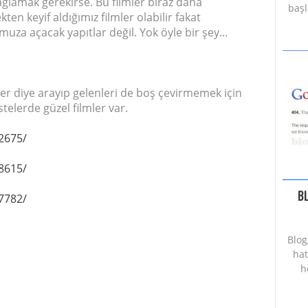
lamak gerekirse. Bu filmler biraz daha
başl
en keyif aldığımız filmler olabilir fakat
za açacak yapıtlar değil. Yok öyle bir şey...
ler diye arayıp gelenleri de boş çevirmemek için
telerde güzel filmler var.
2675/
8615/
B
7782/
Blog
hat
h