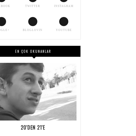
EBOOK
TWITTER
INSTAGRAM
OGLE+
BLOGLOVIN
YOUTUBE
EN ÇOK OKUNANLAR
20'DEN 21'E