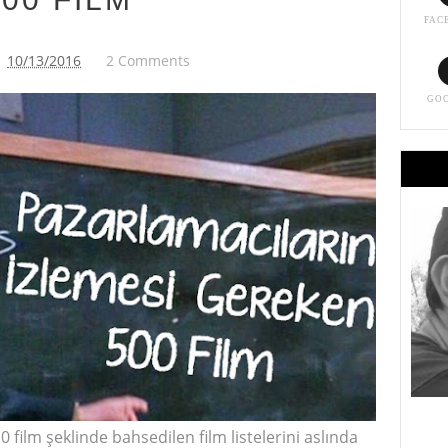
FAC
10/13/2016
2 Comments
GO
 film şeklinde bahsedilen film listelerini aslında