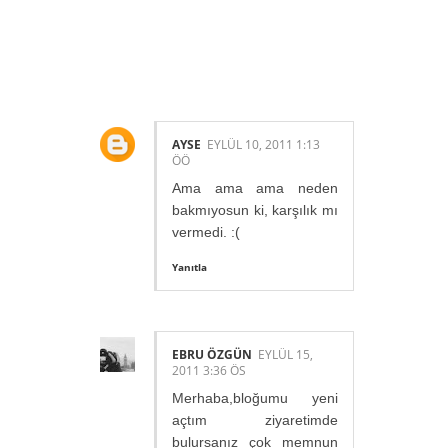
INSAN YORUM
YAPMIŞ.:
AYSE
EYLÜL 10, 2011 1:13
ÖÖ
Ama ama ama neden
bakmıyosun ki, karşılık mı
vermedi. :(
Yanıtla
EBRU ÖZGÜN
EYLÜL 15,
2011 3:36 ÖS
Merhaba,bloğumu yeni
açtım ziyaretimde
bulursanız çok memnun