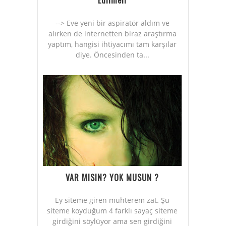
Edilmeli
--> Eve yeni bir aspiratör aldım ve
alırken de internetten biraz araştırma
yaptım, hangisi ihtiyacımı tam karşılar
diye. Öncesinden ta...
VAR MISIN? YOK MUSUN ?
Ey siteme giren muhterem zat. Şu
siteme koyduğum 4 farklı sayaç siteme
girdiğini söylüyor ama sen girdiğini