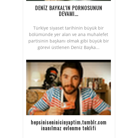
DENİZ BAYKAL'IN PORNOSUNUN
DEVAMI...
Türkiye siyaset tarihinin büyük bir
bölümünde yer alan ve ana muhalefet
partisinin başkanı olmak gibi büyük bir
görevi üstlenen Deniz Bayka...
hepsiniseninicinyaptim.tumblr.com
inanılmaz evlenme teklifi