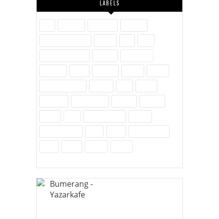
LABELS
Aile
Askerlik
Ayakkabı
Blogger
Dijital Pazarlama
Eğitim
Etik
Film
Hayvanlar Alemi
İletişim
İnovasyon
İnternet
İslam
Kavram
Kişisel
Komik
Kültür-Edebiyat
Medya
Milli
Müzik
Öylesine
Özel Günler
Politika
Reklam
Sağlık
SEO
Site Hakkında
Sosyal
Sosyal Medya
Spor
Tarih
Tekno - Bilim
Ürün
Video
Yenilik
Zubits