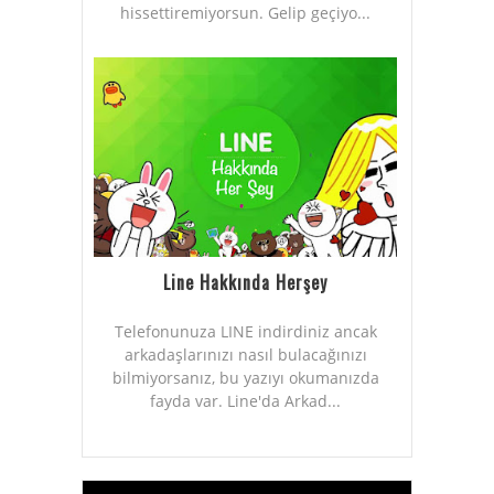
hissettiremiyorsun. Gelip geçiyo...
Line Hakkında Herşey
Telefonunuza LINE indirdiniz ancak
arkadaşlarınızı nasıl bulacağınızı
bilmiyorsanız, bu yazıyı okumanızda
fayda var. Line'da Arkad...