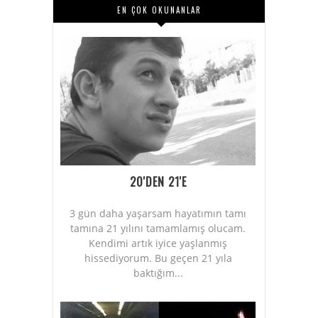
EN ÇOK OKUNANLAR
20'DEN 21'E
3 gün daha yaşarsam hayatımın tamı
tamına 21 yılını tamamlamış olucam.
Kendimi artık iyice yaşlanmış
hissediyorum. Bu geçen 21 yıla
baktığım...