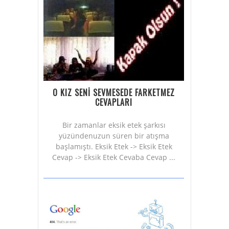
O KIZ SENİ SEVMESEDE FARKETMEZ
CEVAPLARI
Bir zamanlar eksik etek şarkısı
yüzündenuzun süren bir atışma
başlamıştı. Eksik Etek -> Eksik Etek
Cevap -> Eksik Etek Cevaba Cevap ...