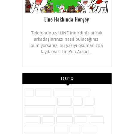
Line Hakkında Herşey
Telefonunuza LINE indirdiniz ancak
arkadaşlarınızı nasıl bulacağınızı
bilmiyorsanız, bu yazıyı okumanızda
fayda var. Line'da Arkad...
LABELS
Aile
Askerlik
Ayakkabı
Blogger
Dijital Pazarlama
Eğitim
Etik
Film
Hayvanlar Alemi
İletişim
İnovasyon
İnternet
İslam
Kavram
Kişisel
Komik
Kültür-Edebiyat
Medya
Milli
Müzik