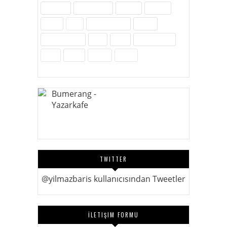
Öylesine
Özel Günler
Politika
Reklam
Sağlık
SEO
Site Hakkında
Sosyal
Sosyal Medya
Spor
Tarih
Tekno - Bilim
Ürün
Video
Yenilik
Zubits
TWITTER
@yilmazbaris kullanıcısından Tweetler
İLETIŞIM FORMU