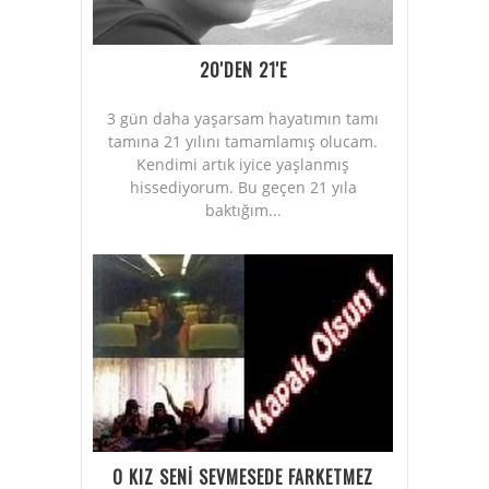
20'DEN 21'E
3 gün daha yaşarsam hayatımın tamı
tamına 21 yılını tamamlamış olucam.
Kendimi artık iyice yaşlanmış
hissediyorum. Bu geçen 21 yıla
baktığım...
O KIZ SENİ SEVMESEDE FARKETMEZ