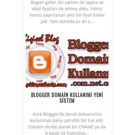
Bugün gelen ötv zammı ile sigara ve
alkol fiyatları da artmış oldu. Yalnız
henüz yayınlanan yeni bir fiyat listesi
yok. Yani aslında şu an z...
BLOGGER DOMAİN KULLANIMI YENİ
SİSTEM
Artık Blogger'da kendi domaininizi
kullanmak daha çetrefilli bir hal aldı.
Eskiden direkt olarak bir CNAME ya da
A kaydı ile hallediyo...