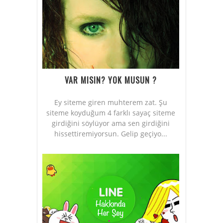
VAR MISIN? YOK MUSUN ?
Ey siteme giren muhterem zat. Şu
siteme koyduğum 4 farklı sayaç siteme
girdiğini söylüyor ama sen girdiğini
hissettiremiyorsun. Gelip geçiyo...