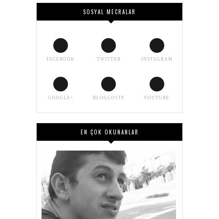
SOSYAL MECRALAR
FACEBOOK
TWITTER
INSTAGRAM
GOOGLE+
BLOGLOVIN
YOUTUBE
EN ÇOK OKUNANLAR