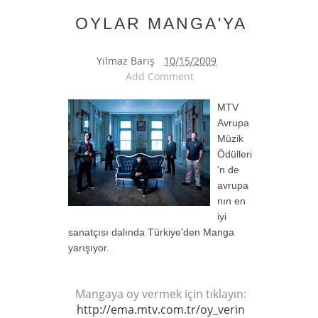
OYLAR MANGA'YA
Yılmaz Barış
10/15/2009
Add Comment
MTV
Avrupa
Müzik
Ödülleri
'n de
avrupa
nın en
iyi
sanatçısı dalında Türkiye'den Manga
yarışıyor.
Mangaya oy vermek için tıklayın:
http://ema.mtv.com.tr/oy_verin