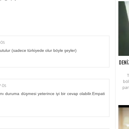
AN YORUM YAPMIŞ.:
 ÖS
tulur (sadece türkiyede olur böyle şeyler)
DENİ
T
bö
7 ÖS
par
nı duruma düşmesi yeterince iyi bir cevap olabilir.Empati