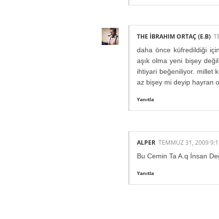
THE İBRAHIM ORTAÇ (E.B)
T
daha önce küfredildiği içi
aşık olma yeni bişey değ
ihtiyari beğeniliyor. mill
az bişey mi deyip hayran o
Yanıtla
ALPER
TEMMUZ 31, 2009 9:
Bu Cemin Ta A.q İnsan Değ
Yanıtla