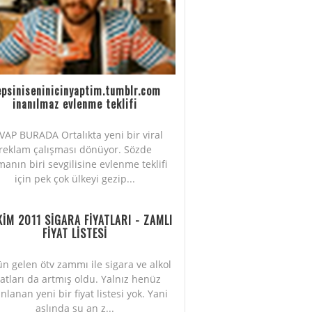
psiniseninicinyaptim.tumblr.com
inanılmaz evlenme teklifi
VAP BURADA Ortalıkta yeni bir viral
reklam çalışması dönüyor. Sözde
manın biri sevgilisine evlenme teklifi
için pek çok ülkeyi gezip...
KİM 2011 SİGARA FİYATLARI - ZAMLI
FİYAT LİSTESİ
n gelen ötv zammı ile sigara ve alkol
yatları da artmış oldu. Yalnız henüz
nlanan yeni bir fiyat listesi yok. Yani
aslında şu an z...