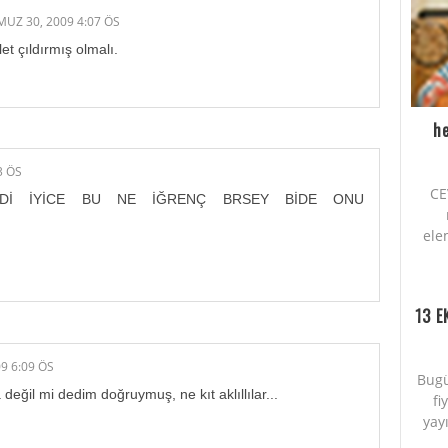
UZ 30, 2009 4:07 ÖS
et çıldırmış olmalı.
he
3 ÖS
CE
EDİ İYİCE BU NE İĞRENÇ BRSEY BİDE ONU
ele
13 E
9 6:09 ÖS
Bugü
eğil mi dedim doğruymuş, ne kıt aklıllılar...
fi
yayı