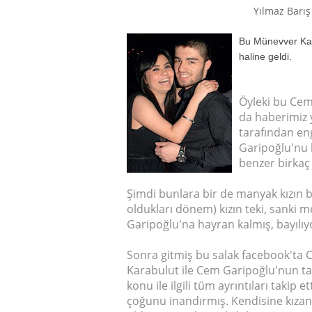
Yılmaz Barış
Bu Münevver Kar
haline geldi.
Öyleki bu Cem
da haberimiz 
tarafından en
Garipoğlu'nu 
benzer birkaç 
Şimdi bunlara bir de manyak kızın biri
oldukları dönem) kızın teki, sanki
Garipoğlu'na hayran kalmış, bayılı
Sonra gitmiş bu salak facebook'ta
Karabulut ile Cem Garipoğlu'nun ta
konu ile ilgili tüm ayrıntıları takip 
çoğunu inandırmış. Kendisine kızan