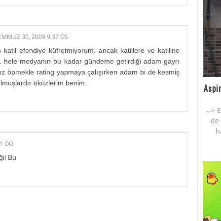
EMMUZ 30, 2009 9:37 ÖS
n katil efendiye küfretmiyorum. ancak katillere ve katiline
il. hele medyanın bu kadar gündeme getirdiği adam gayrı
et kız öpmekle rating yapmaya çalışırken adam bi de kesmiş
lmuşlardır öküzlerim benim...
Aspi
--> 
de 
h
11 ÖÖ
il Bu