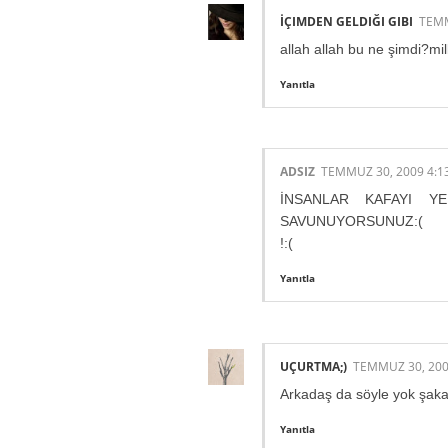
İÇIMDEN GELDIĞI GIBI
TEMM
allah allah bu ne şimdi?mill
Yanıtla
ADSIZ
TEMMUZ 30, 2009 4:1
İNSANLAR KAFAYI Y
SAVUNUYORSUNUZ:(
!:(
Yanıtla
UÇURTMA;)
TEMMUZ 30, 200
Arkadaş da söyle yok şaka d
Yanıtla