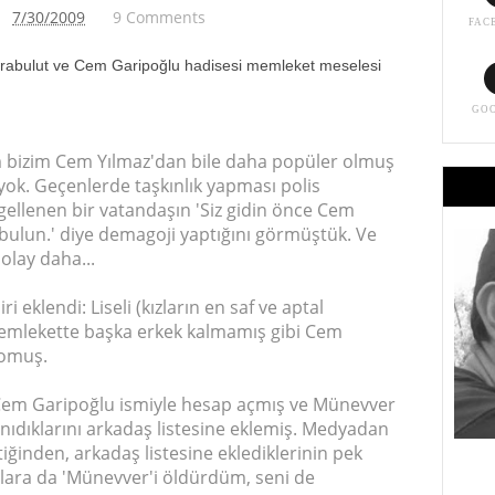
7/30/2009
9 Comments
FAC
abulut ve Cem Garipoğlu hadisesi memleket meselesi
GO
 bizim Cem Yılmaz'dan bile daha popüler olmuş
yok. Geçenlerde taşkınlık yapması polis
gellenen bir vatandaşın 'Siz gidin önce Cem
bulun.' diye demagoji yaptığını görmüştük. Ve
olay daha...
 eklendi: Liseli (kızların en saf ve aptal
 memlekette başka erkek kalmamış gibi Cem
yomuş.
 Cem Garipoğlu ismiyle hesap açmış ve Münevver
nıdıklarını arkadaş listesine eklemiş. Medyadan
ettiğinden, arkadaş listesine eklediklerinin pek
lara da 'Münevver'i öldürdüm, seni de