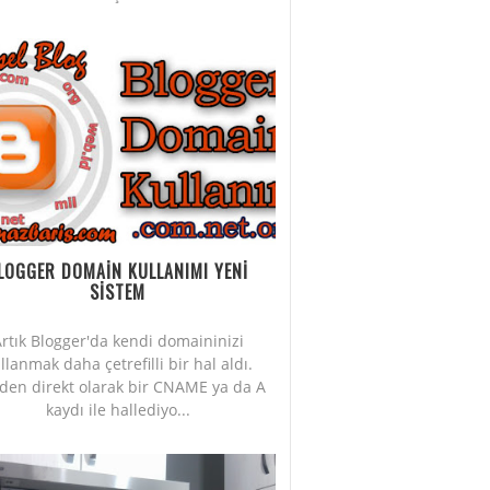
LOGGER DOMAİN KULLANIMI YENİ
SİSTEM
rtık Blogger'da kendi domaininizi
llanmak daha çetrefilli bir hal aldı.
iden direkt olarak bir CNAME ya da A
kaydı ile hallediyo...