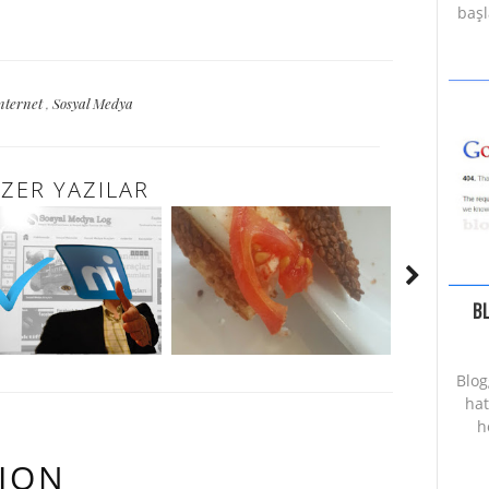
başl
nternet
,
Sosyal Medya
ZER YAZILAR
B
Blog
hat
h
ION