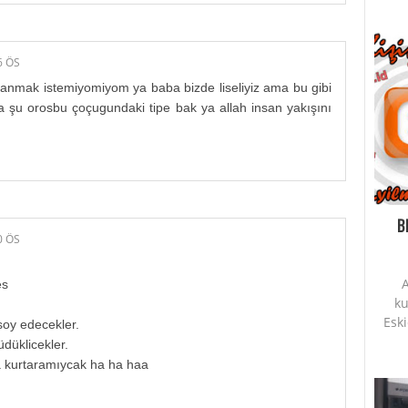
6 ÖS
e anmak istemiyomiyom ya baba bizde liseliyiz ama bu gibi
a şu orosbu çoçugundaki tipe bak ya allah insan yakışını
B
0 ÖS
A
es
ku
Esk
soy edecekler.
düklicekler.
a kurtaramıycak ha ha haa