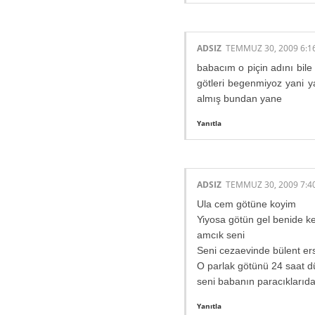
ADSIZ
TEMMUZ 30, 2009 6:1
babacım o piçin adını bil
götleri begenmiyoz yani y
almış bundan yane
Yanıtla
ADSIZ
TEMMUZ 30, 2009 7:4
Ula cem götüne koyim
Yiyosa götün gel benide k
amcık seni
Seni cezaevinde bülent er
O parlak götünü 24 saat dü
seni babanın paracıklarıd
Yanıtla