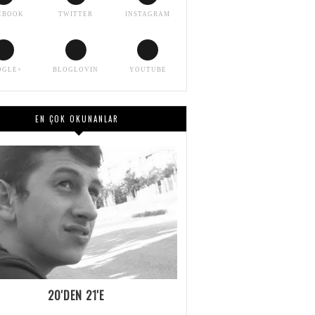
EBOOK
TWITTER
INSTAGRAM
OGLE+
BLOGLOVIN
YOUTUBE
EN ÇOK OKUNANLAR
20'DEN 21'E