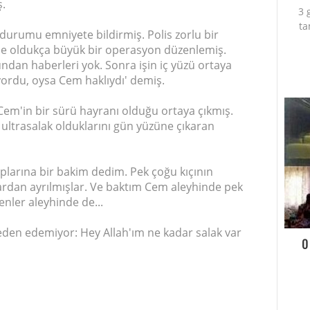
ş.
3 
ta
urumu emniyete bildirmiş. Polis zorlu bir
ine oldukça büyük bir operasyon düzenlemiş.
undan haberleri yok. Sonra işin iç yüzü ortaya
uyordu, oysa Cem haklıydı' demiş.
Cem'in bir sürü hayranı olduğu ortaya çıkmış.
e ultrasalak olduklarını gün yüzüne çıkaran
larına bir bakim dedim. Pek çoğu kıçının
ardan ayrılmışlar. Ve baktım Cem aleyhinde pek
enler aleyhinde de...
eden edemiyor: Hey Allah'ım ne kadar salak var
O