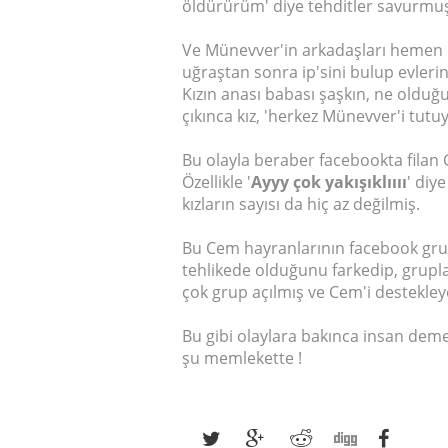
öldürürüm' diye tehditler savurmu
Ve Münevver'in arkadaşları hemen d
uğraştan sonra ip'sini bulup evler
Kızın anası babası şaşkın, ne olduğ
çıkınca kız, 'herkez Münevver'i tut
Bu olayla beraber facebookta filan 
Özellikle '
Ayyy çok yakışıklıııı
' diy
kızların sayısı da hiç az değilmiş.
Bu Cem hayranlarının facebook grup
tehlikede olduğunu farkedip, grupl
çok grup açılmış ve Cem'i destekley
Bu gibi olaylara bakınca insan dem
şu memlekette !