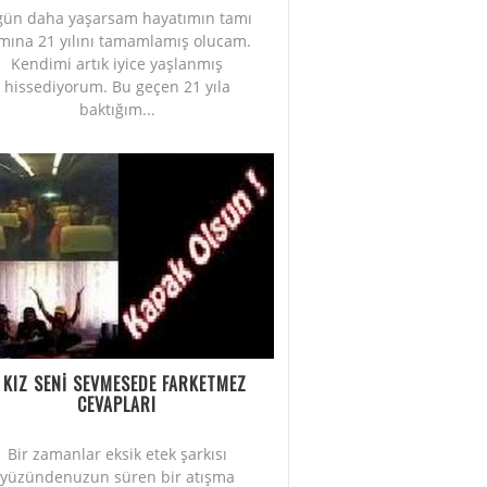
gün daha yaşarsam hayatımın tamı
mına 21 yılını tamamlamış olucam.
Kendimi artık iyice yaşlanmış
hissediyorum. Bu geçen 21 yıla
baktığım...
 KIZ SENİ SEVMESEDE FARKETMEZ
CEVAPLARI
Bir zamanlar eksik etek şarkısı
yüzündenuzun süren bir atışma