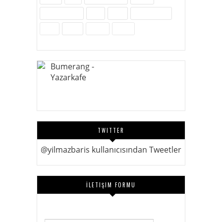
Sosyal Medya
Spor
Tarih
Tekno - Bilim
Ürün
Video
Yenilik
Zubits
TWITTER
@yilmazbaris kullanıcısından Tweetler
İLETIŞIM FORMU