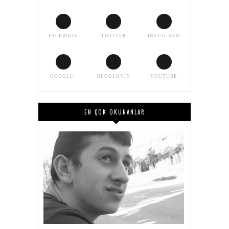
FACEBOOK
TWITTER
INSTAGRAM
GOOGLE+
BLOGLOVIN
YOUTUBE
EN ÇOK OKUNANLAR