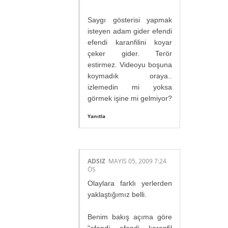
Saygı gösterisi yapmak
isteyen adam gider efendi
efendi karanfilini koyar
çeker gider. Terör
estirmez. Videoyu boşuna
koymadık oraya..
izlemedin mi yoksa
görmek işine mi gelmiyor?
Yanıtla
ADSIZ
MAYIS 05, 2009 7:24
ÖS
Olaylara farklı yerlerden
yaklaştığımız belli.
Benim bakış açıma göre
"efendi efendi karanfil