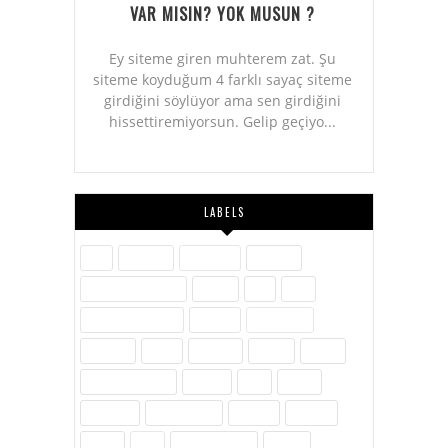
VAR MISIN? YOK MUSUN ?
Ey siteme giren muhterem zat. Şu
siteme koyduğum 4 farklı sayaç siteme
girdiğini söylüyor ama sen girdiğini
hissettiremiyorsun. Gelip geçiyo...
LABELS
Aile
Askerlik
Ayakkabı
Blogger
Dijital Pazarlama
Eğitim
Etik
Film
Hayvanlar Alemi
İletişim
İnovasyon
İnternet
İslam
Kavram
Kişisel
Komik
Kültür-Edebiyat
Medya
Milli
Müzik
Öylesine
Özel Günler
Politika
Reklam
Sağlık
SEO
Site Hakkında
Sosyal