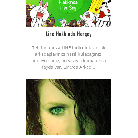
Line Hakkında Herşey
Telefonunuza LINE indirdiniz ancak
arkadaşlarınızı nasıl bulacağınızı
bilmiyorsanız, bu yazıyı okumanızda
fayda var. Line'da Arkad...