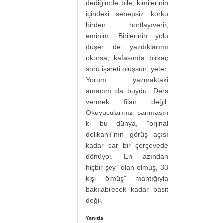
dediğimde bile, kimilerinin
içindeki sebepsiz korku
birden hortlayıverir,
eminim. Birilerinin yolu
düşer de yazdıklarımı
okursa, kafasında birkaç
soru işareti oluşsun, yeter.
Yorum yazmaktaki
amacım da buydu. Ders
vermek filan değil.
Okuyucularınız sanmasın
ki bu dünya, "orjinal
delikanlı"nın görüş açısı
kadar dar bir çerçevede
dönüyor. En azından
hiçbir şey "olan olmuş, 33
kişi ölmüş" mantığıyla
bakılabilecek kadar basit
değil.
Yanıtla