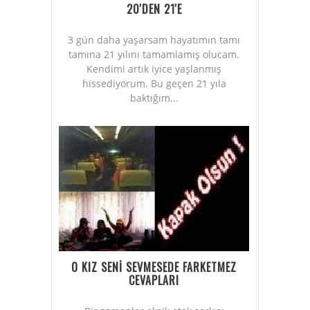
20'DEN 21'E
3 gün daha yaşarsam hayatımın tamı
tamına 21 yılını tamamlamış olucam.
Kendimi artık iyice yaşlanmış
hissediyorum. Bu geçen 21 yıla
baktığım...
O KIZ SENİ SEVMESEDE FARKETMEZ
CEVAPLARI