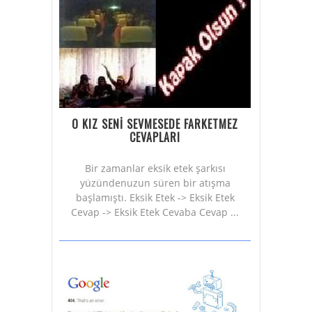
O KIZ SENİ SEVMESEDE FARKETMEZ
CEVAPLARI
Bir zamanlar eksik etek şarkısı
yüzündenuzun süren bir atışma
başlamıştı. Eksik Etek -> Eksik Etek
Cevap -> Eksik Etek Cevaba Cevap ...