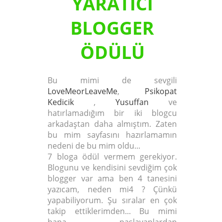
YARATICI
BLOGGER
ÖDÜLÜ
Bu mimi de sevgili
LoveMeorLeaveMe
,
Psikopat
Kedicik
,
Yusuffan
ve
hatırlamadığım bir iki blogcu
arkadaştan daha almıştım. Zaten
bu mim sayfasını hazırlamamın
nedeni de bu mim oldu...
7 bloga ödül vermem gerekiyor.
Blogunu ve kendisini sevdiğim çok
blogger var ama ben 4 tanesini
yazıcam, neden mi4 ? Çünkü
yapabiliyorum. Şu sıralar en çok
takip ettiklerimden... Bu mimi