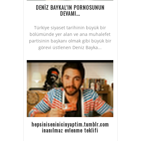
DENİZ BAYKAL'IN PORNOSUNUN
DEVAMI...
Türkiye siyaset tarihinin büyük bir
bölümünde yer alan ve ana muhalefet
partisinin başkanı olmak gibi büyük bir
görevi üstlenen Deniz Bayka...
hepsiniseninicinyaptim.tumblr.com
inanılmaz evlenme teklifi