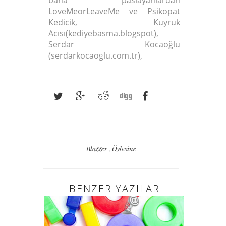
bana paslayanlardan
LoveMeorLeaveMe ve Psikopat
Kedicik, Kuyruk
Acısı(kediyebasma.blogspot),
Serdar Kocaoğlu
(serdarkocaoglu.com.tr),
Blogger
,
Öylesine
BENZER YAZILAR