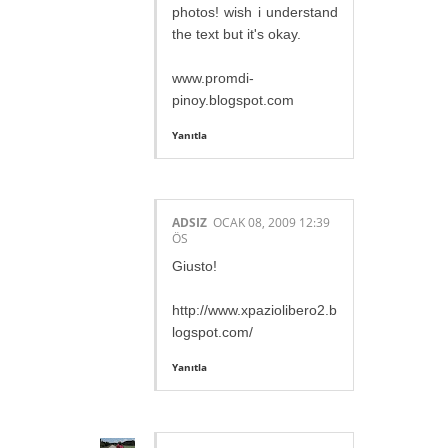
photos! wish i understand
the text but it's okay.
www.promdi-
pinoy.blogspot.com
Yanıtla
ADSIZ
OCAK 08, 2009 12:39
ÖS
Giusto!
http://www.xpaziolibero2.b
logspot.com/
Yanıtla