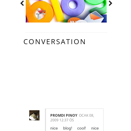
CONVERSATION
7 HARIKA
INSAN YORUM
YAPMIŞ.:
PROMDI PINOY
OCAK 08,
2009 12:37 ÖS
nice blog! cool! nice