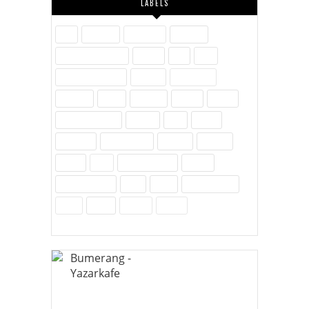
LABELS
Aile
Askerlik
Ayakkabı
Blogger
Dijital Pazarlama
Eğitim
Etik
Film
Hayvanlar Alemi
İletişim
İnovasyon
İnternet
İslam
Kavram
Kişisel
Komik
Kültür-Edebiyat
Medya
Milli
Müzik
Öylesine
Özel Günler
Politika
Reklam
Sağlık
SEO
Site Hakkında
Sosyal
Sosyal Medya
Spor
Tarih
Tekno - Bilim
Ürün
Video
Yenilik
Zubits