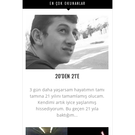
EN ÇOK OKUNANLAR
20'DEN 21'E
3 gün daha yaşarsam hayatımın tamı
tamına 21 yılını tamamlamış olucam.
Kendimi artık iyice yaşlanmış
hissediyorum. Bu geçen 21 yıla
baktığım...