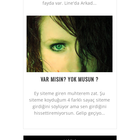
fayda var. Line'da Arkad...
VAR MISIN? YOK MUSUN ?
Ey siteme giren muhterem zat. Şu
siteme koyduğum 4 farklı sayaç siteme
girdiğini söylüyor ama sen girdiğini
hissettiremiyorsun. Gelip geçiyo...