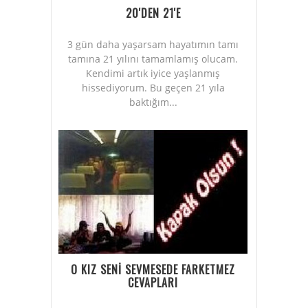
20'DEN 21'E
3 gün daha yaşarsam hayatımın tamı
tamına 21 yılını tamamlamış olucam.
Kendimi artık iyice yaşlanmış
hissediyorum. Bu geçen 21 yıla
baktığım...
O KIZ SENİ SEVMESEDE FARKETMEZ
CEVAPLARI