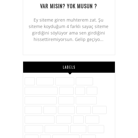
VAR MISIN? YOK MUSUN ?
Ey siteme giren muhterem zat. Şu
siteme koyduğum 4 farklı sayaç siteme
girdiğini söylüyor ama sen girdiğini
hissettiremiyorsun. Gelip geçiyo...
LABELS
Aile
Askerlik
Ayakkabı
Blogger
Dijital Pazarlama
Eğitim
Etik
Film
Hayvanlar Alemi
İletişim
İnovasyon
İnternet
İslam
Kavram
Kişisel
Komik
Kültür-Edebiyat
Medya
Milli
Müzik
Öylesine
Özel Günler
Politika
Reklam