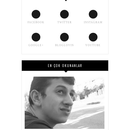
FACEBOOK
TWITTER
INSTAGRAM
GOOGLE+
BLOGLOVIN
YOUTUBE
EN ÇOK OKUNANLAR