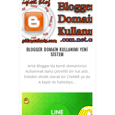
BLOGGER DOMAİN KULLANIMI YENİ
SİSTEM
Artık Blogger'da kendi domaininizi
kullanmak daha çetrefilli bir hal aldı.
Eskiden direkt olarak bir CNAME ya da
A kaydı ile hallediyo...