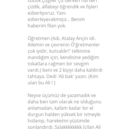
subuk çizgiler çiz derken harfleri
çizdik, alfabeyi öğrendik ve fişleri
ezberliyoruz. Yani
ezberleyecekmişiz... Benim
haberim filan yok.
Öğretmen (Adı, Atalay Ançin idi.
Ailemin ve çevrenin Ö'ğretmenler
çok iyidir, kutsaldır!' telkinine
inandığım için, kendisine yediğim
tokatlara rağmen bir sevgim
vardı.) beni ve 2 kişiyi daha kaldırdı
tahtaya. Dedi 'Ali bak' yazın. (Kim
ulan bu Ali ! )
Neyse üçümüz de yazamadık ve
daha ben tam olarak ne olduğunu
anlamadan, kafam kadar bir el
durgun halden yüksek bir ivmeyle
hızlanıp, hareketini yüzümde
sonlandırdı. Şşlakkkkkkkk (Ulan Ali