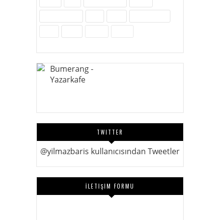
Sağlık
SEO
Site Hakkında
Sosyal
Sosyal Medya
Spor
Tarih
Tekno - Bilim
Ürün
Video
Yenilik
Zubits
TWITTER
@yilmazbaris kullanıcısından Tweetler
İLETIŞIM FORMU