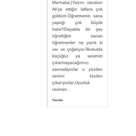
Merhaba:)Yazını okudum
Ali'ye ettiğin laflara çok
güldüm.Öğretmenin sana
yaptığı çok büyük
hata!!!Dayakla bir şey
öğrettiğini sanan
öğretmenler ne yazık ki
var ve çoğalıyor.İlkokulda
küçüğüz ya sesimizi
çıkarmayacağımızı
zannediyorlar o yüzden
sinirini bizden
çıkarıyorlar.Uyuzluk
resmen...
Yanıtla