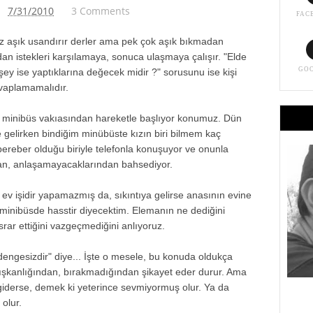
7/31/2010
3 Comments
FAC
z aşık usandırır derler ama pek çok aşık bıkmadan
n istekleri karşılamaya, sonuca ulaşmaya çalışır. "Elde
GO
şey ise yaptıklarına değecek midir ?" sorusunu ise kişi
vaplamamalıdır.
 minibüs vakıasından hareketle başlıyor konumuz. Dün
 gelirken bindiğim minübüste kızın biri bilmem kaç
bereber olduğu biriyle telefonla konuşuyor ve onunla
an, anlaşamayacaklarından bahsediyor.
ev işidir yapamazmış da, sıkıntıya gelirse anasının evine
minibüsde hasstir diyecektim. Elemanın ne dediğini
rar ettiğini vazgeçmediğini anlıyoruz.
 dengesizdir" diye... İşte o mesele, bu konuda oldukça
apışkanlığından, bırakmadığından şikayet eder durur. Ama
iderse, demek ki yeterince sevmiyormuş olur. Ya da
 olur.