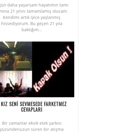
gün daha yaşarsam hayatımın tamı
mına 21 yılını tamamlamış olucam.
Kendimi artık iyice yaşlanmış
hissediyorum. Bu geçen 21 yıla
baktığım...
 KIZ SENİ SEVMESEDE FARKETMEZ
CEVAPLARI
Bir zamanlar eksik etek şarkısı
yüzündenuzun süren bir atışma