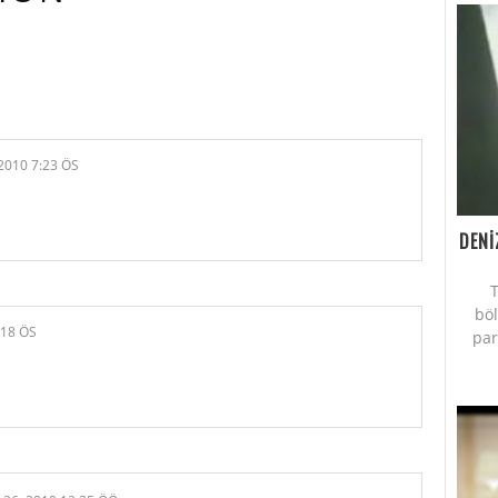
AN YORUM YAPMIŞ.:
2010 7:23 ÖS
DENİ
T
bö
:18 ÖS
par