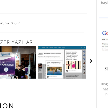
başl
Kişisel
,
Sosyal
ZER YAZILAR
B
Blog
hat
h
ION