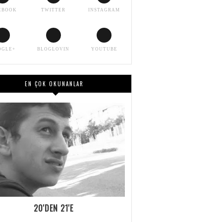
EBOOK
TWITTER
INSTAGRAM
OGLE+
BLOGLOVIN
YOUTUBE
EN ÇOK OKUNANLAR
20'DEN 21'E