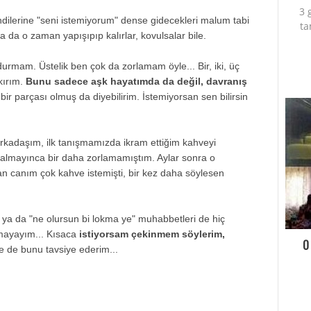
3 
ndilerine "seni istemiyorum" dense gidecekleri malum tabi
ta
rsa da o zaman yapışıpıp kalırlar, kovulsalar bile.
rmam. Üstelik ben çok da zorlamam öyle... Bir, iki, üç
kırım.
Bunu sadece aşk hayatımda da değil, davranış
bir parçası olmuş da diyebilirim. İstemiyorsan sen bilirsin
kadaşım, ilk tanışmamızda ikram ettiğim kahveyi
ne almayınca bir daha zorlamamıştım. Aylar sonra o
n canım çok kahve istemişti, bir kez daha söylesen
a da "ne olursun bi lokma ye" muhabbetleri de hiç
tmayayım... Kısaca
istiyorsam çekinmem söylerim,
O
e de bunu tavsiye ederim...