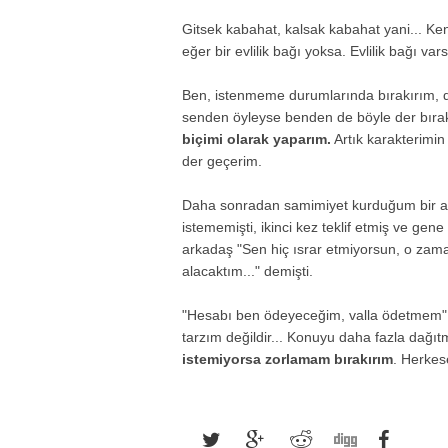
Gitsek kabahat, kalsak kabahat yani... Ke
eğer bir evlilik bağı yoksa. Evlilik bağı va
Ben, istenmeme durumlarında bırakırım, du
senden öyleyse benden de böyle der bıra
biçimi olarak yaparım.
Artık karakterimin 
der geçerim.
Daha sonradan samimiyet kurduğum bir ar
istememişti, ikinci kez teklif etmiş ve ge
arkadaş "Sen hiç ısrar etmiyorsun, o zama
alacaktım..." demişti.
"Hesabı ben ödeyeceğim, valla ödetmem" y
tarzım değildir... Konuyu daha fazla dağı
istemiyorsa zorlamam bırakırım
. Herkes