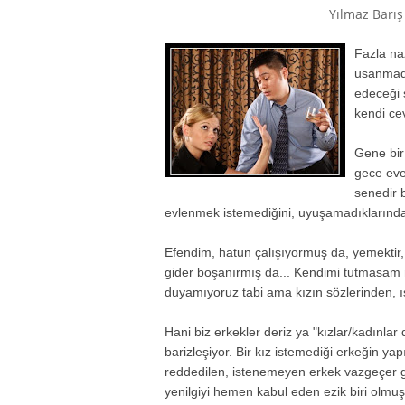
Yılmaz Barış
Fazla na
usanmada
edeceği 
kendi ce
Gene bir
gece eve
senedir 
evlenmek istemediğini, uyuşamadıklarınd
Efendim, hatun çalışıyormuş da, yemektir, 
gider boşanırmış da... Kendimi tutmasam 
duyamıyoruz tabi ama kızın sözlerinden, ıs
Hani biz erkekler deriz ya "kızlar/kadınlar
barizleşiyor. Bir kız istemediği erkeğin y
reddedilen, istenemeyen erkek vazgeçer g
yenilgiyi hemen kabul eden ezik biri olmuş