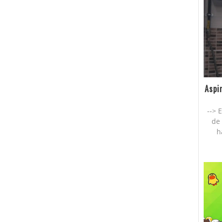
Aspi
--> 
de 
h