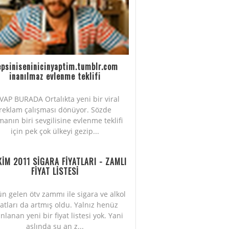
psiniseninicinyaptim.tumblr.com
inanılmaz evlenme teklifi
VAP BURADA Ortalıkta yeni bir viral
reklam çalışması dönüyor. Sözde
manın biri sevgilisine evlenme teklifi
için pek çok ülkeyi gezip...
KİM 2011 SİGARA FİYATLARI - ZAMLI
FİYAT LİSTESİ
n gelen ötv zammı ile sigara ve alkol
yatları da artmış oldu. Yalnız henüz
nlanan yeni bir fiyat listesi yok. Yani
aslında şu an z...