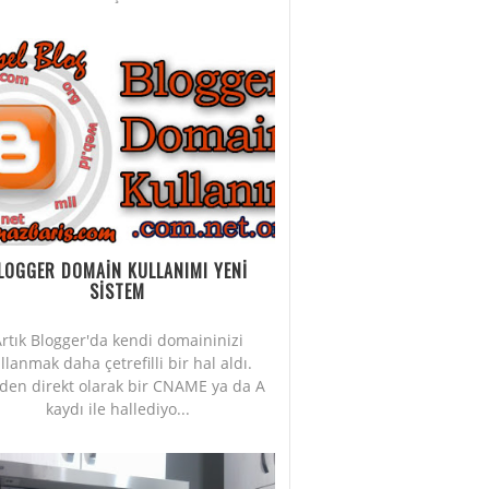
LOGGER DOMAİN KULLANIMI YENİ
SİSTEM
rtık Blogger'da kendi domaininizi
llanmak daha çetrefilli bir hal aldı.
iden direkt olarak bir CNAME ya da A
kaydı ile hallediyo...