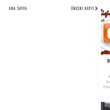
ANA SAYFA
ÖNCEKI KAYIT
B
A
ku
Esk