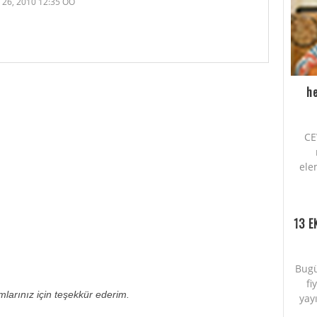
26, 2010 12:35 ÖÖ
he
CE
ele
13 E
Bugü
fi
umlarınız için teşekkür ederim.
yayı