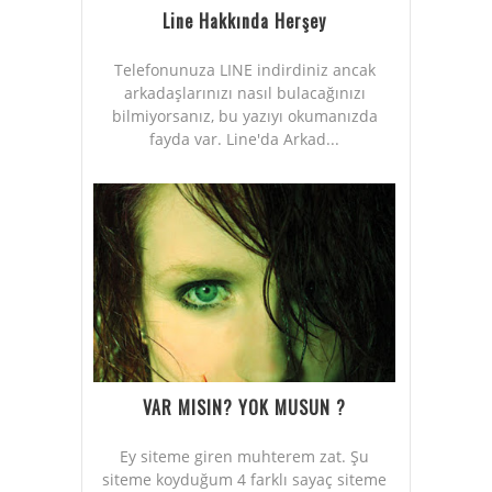
Line Hakkında Herşey
Telefonunuza LINE indirdiniz ancak
arkadaşlarınızı nasıl bulacağınızı
bilmiyorsanız, bu yazıyı okumanızda
fayda var. Line'da Arkad...
VAR MISIN? YOK MUSUN ?
Ey siteme giren muhterem zat. Şu
siteme koyduğum 4 farklı sayaç siteme