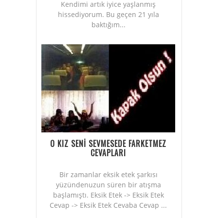
Kendimi artık iyice yaşlanmış
hissediyorum. Bu geçen 21 yıla
baktığım...
O KIZ SENİ SEVMESEDE FARKETMEZ
CEVAPLARI
Bir zamanlar eksik etek şarkısı
yüzündenuzun süren bir atışma
başlamıştı. Eksik Etek -> Eksik Etek
Cevap -> Eksik Etek Cevaba Cevap ...