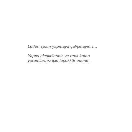
0 HARIKA
INSAN YORUM
YAPMIŞ.:
Lütfen spam yapmaya çalışmayınız...
Yapıcı eleştirileriniz ve renk katan
yorumlarınız için teşekkür ederim.