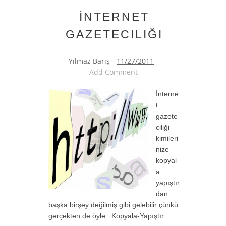
İNTERNET
GAZETECILIĞI
Yılmaz Barış
11/27/2011
Add Comment
İnterne
t
gazete
ciliği
kimileri
nize
kopyal
a
yapıştır
dan
başka birşey değilmiş gibi gelebilir çünkü
gerçekten de öyle : Kopyala-Yapıştır...