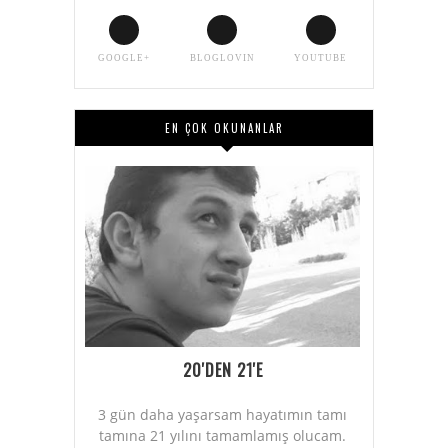
GOOGLE+
BLOGLOVIN
YOUTUBE
EN ÇOK OKUNANLAR
20'DEN 21'E
3 gün daha yaşarsam hayatımın tamı
tamına 21 yılını tamamlamış olucam.