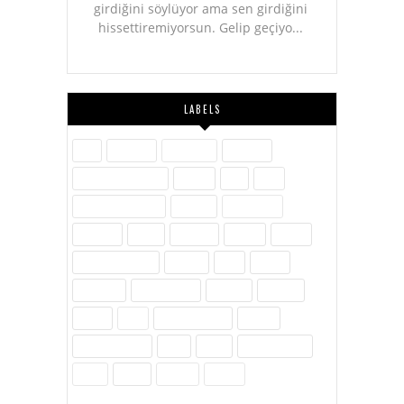
girdiğini söylüyor ama sen girdiğini
hissettiremiyorsun. Gelip geçiyo...
LABELS
Aile
Askerlik
Ayakkabı
Blogger
Dijital Pazarlama
Eğitim
Etik
Film
Hayvanlar Alemi
İletişim
İnovasyon
İnternet
İslam
Kavram
Kişisel
Komik
Kültür-Edebiyat
Medya
Milli
Müzik
Öylesine
Özel Günler
Politika
Reklam
Sağlık
SEO
Site Hakkında
Sosyal
Sosyal Medya
Spor
Tarih
Tekno - Bilim
Ürün
Video
Yenilik
Zubits