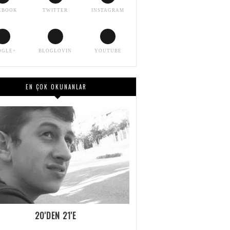
EBOOK
TWITTER
INSTAGRAM
OGLE+
BLOGLOVIN
YOUTUBE
EN ÇOK OKUNANLAR
20'DEN 21'E