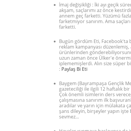
İmaj değişikliği : İki ayı geçik sü
akşam, saçlarımı az önce kestirdi
annem geç farketti. Yüzümü fazla
farketmiyor sanırım. Ama saçları
farketti.
Bugün gördüm Eti, Facebook'ta b
reklam kampanyası düzenlemiş, a
ürünlerinden gönderebiliyorsunuz
uzun zaman önce Ülker'e önermi
iplememişlerdi. Alın size süper 
:
Paylaş Bi Eti
Baygem (Bayrampaşa Gençlik Mer
gazeteciliği ile ilgili 12 haftalık b
Çok önemli isimlerin ders verece
çalışmasına sanırım ilk başvura
aradılar ve yarın için mülakata ça
şans dileyin, birşeyler yapın işt
sevmez...