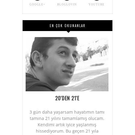
GOOGLE+
BLOGLOVIN
YOUTUBE
EN ÇOK OKUNANLAR
20'DEN 21'E
3 gün daha yaşarsam hayatımın tamı
tamına 21 yılını tamamlamış olucam.
Kendimi artık iyice yaşlanmış
hissediyorum. Bu geçen 21 yıla