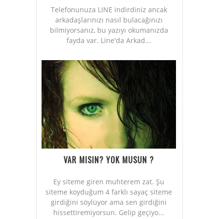
Telefonunuza LINE indirdiniz ancak
arkadaşlarınızı nasıl bulacağınızı
bilmiyorsanız, bu yazıyı okumanızda
fayda var. Line'da Arkad...
VAR MISIN? YOK MUSUN ?
Ey siteme giren muhterem zat. Şu
siteme koyduğum 4 farklı sayaç siteme
girdiğini söylüyor ama sen girdiğini
hissettiremiyorsun. Gelip geçiyo...