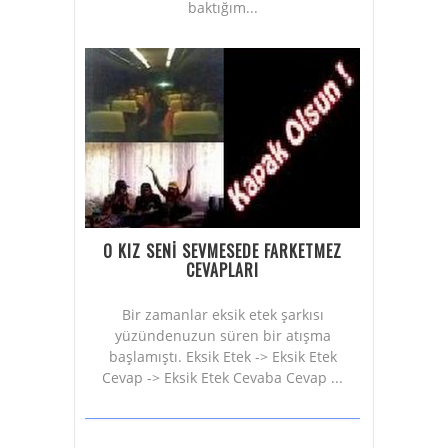
baktığım...
O KIZ SENİ SEVMESEDE FARKETMEZ
CEVAPLARI
Bir zamanlar eksik etek şarkısı
yüzündenuzun süren bir atışma
başlamıştı. Eksik Etek -> Eksik Etek
Cevap -> Eksik Etek Cevaba Cevap ...