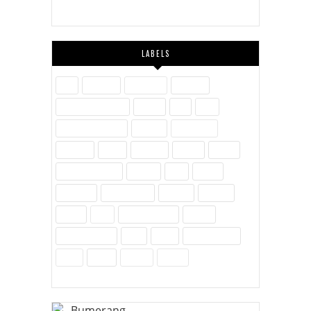
LABELS
Aile
Askerlik
Ayakkabı
Blogger
Dijital Pazarlama
Eğitim
Etik
Film
Hayvanlar Alemi
İletişim
İnovasyon
İnternet
İslam
Kavram
Kişisel
Komik
Kültür-Edebiyat
Medya
Milli
Müzik
Öylesine
Özel Günler
Politika
Reklam
Sağlık
SEO
Site Hakkında
Sosyal
Sosyal Medya
Spor
Tarih
Tekno - Bilim
Ürün
Video
Yenilik
Zubits