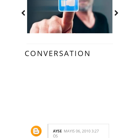
CONVERSATION
1 HARIKA
INSAN YORUM
YAPMIŞ.:
AYSE
MAYIS 06, 2010 3:27
ÖS