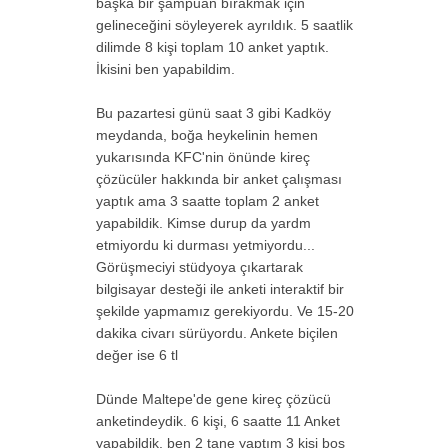
başka bir şampuan bırakmak için
gelineceğini söyleyerek ayrıldık. 5 saatlik
dilimde 8 kişi toplam 10 anket yaptık.
İkisini ben yapabildim.
Bu pazartesi günü saat 3 gibi Kadköy
meydanda, boğa heykelinin hemen
yukarısında KFC'nin önünde kireç
çözücüler hakkında bir anket çalışması
yaptık ama 3 saatte toplam 2 anket
yapabildik. Kimse durup da yardm
etmiyordu ki durması yetmiyordu...
Görüşmeciyi stüdyoya çıkartarak
bilgisayar desteği ile anketi interaktif bir
şekilde yapmamız gerekiyordu. Ve 15-20
dakika civarı sürüyordu. Ankete biçilen
değer ise 6 tl
Dünde Maltepe'de gene kireç çözücü
anketindeydik. 6 kişi, 6 saatte 11 Anket
yapabildik, ben 2 tane yaptım 3 kişi boş