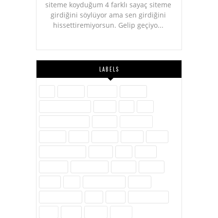
siteme koyduğum 4 farklı sayaç siteme
girdiğini söylüyor ama sen girdiğini
hissettiremiyorsun. Gelip geçiyo...
LABELS
Aile
Askerlik
Ayakkabı
Blogger
Dijital Pazarlama
Eğitim
Etik
Film
Hayvanlar Alemi
İletişim
İnovasyon
İnternet
İslam
Kavram
Kişisel
Komik
Kültür-Edebiyat
Medya
Milli
Müzik
Öylesine
Özel Günler
Politika
Reklam
Sağlık
SEO
Site Hakkında
Sosyal
Sosyal Medya
Spor
Tarih
Tekno - Bilim
Ürün
Video
Yenilik
Zubits