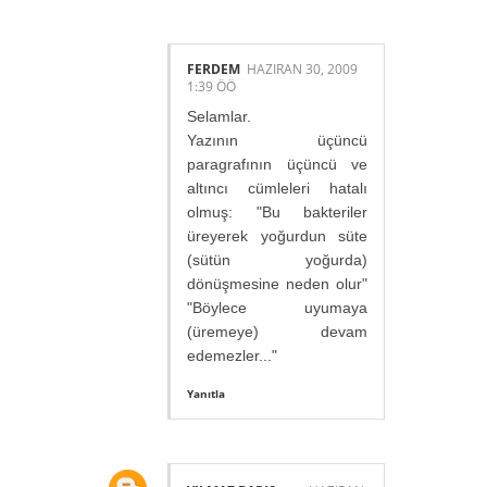
FERDEM
HAZIRAN 30, 2009
1:39 ÖÖ
Selamlar.
Yazının üçüncü
paragrafının üçüncü ve
altıncı cümleleri hatalı
olmuş: "Bu bakteriler
üreyerek yoğurdun süte
(sütün yoğurda)
dönüşmesine neden olur"
"Böylece uyumaya
(üremeye) devam
edemezler..."
Yanıtla