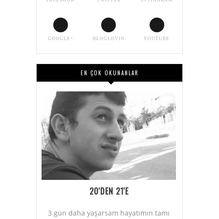
FACEBOOK
TWITTER
INSTAGRAM
GOOGLE+
BLOGLOVIN
YOUTUBE
EN ÇOK OKUNANLAR
20'DEN 21'E
3 gün daha yaşarsam hayatımın tamı