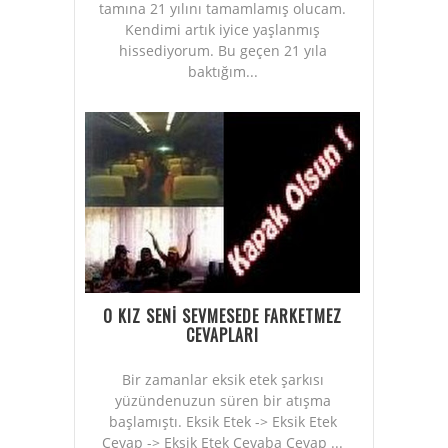
tamına 21 yılını tamamlamış olucam.
Kendimi artık iyice yaşlanmış
hissediyorum. Bu geçen 21 yıla
baktığım...
O KIZ SENİ SEVMESEDE FARKETMEZ
CEVAPLARI
Bir zamanlar eksik etek şarkısı
yüzündenuzun süren bir atışma
başlamıştı. Eksik Etek -> Eksik Etek
Cevap -> Eksik Etek Cevaba Cevap ...