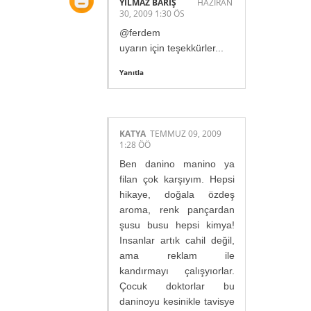
YILMAZ BARIŞ
HAZIRAN
30, 2009 1:30 ÖS
@ferdem
uyarın için teşekkürler...
Yanıtla
KATYA
TEMMUZ 09, 2009
1:28 ÖÖ
Ben danino manino ya
filan çok karşıyım. Hepsi
hikaye, doğala özdeş
aroma, renk pançardan
şusu busu hepsi kimya!
Insanlar artık cahil değil,
ama reklam ile
kandırmayı çalışyıorlar.
Çocuk doktorlar bu
daninoyu kesinikle tavisye