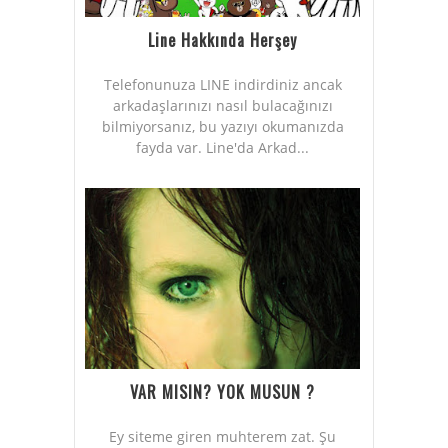
Line Hakkında Herşey
Telefonunuza LINE indirdiniz ancak
arkadaşlarınızı nasıl bulacağınızı
bilmiyorsanız, bu yazıyı okumanızda
fayda var. Line'da Arkad...
VAR MISIN? YOK MUSUN ?
Ey siteme giren muhterem zat. Şu