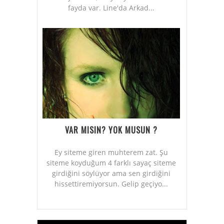
fayda var. Line'da Arkad...
VAR MISIN? YOK MUSUN ?
Ey siteme giren muhterem zat. Şu
siteme koyduğum 4 farklı sayaç siteme
girdiğini söylüyor ama sen girdiğini
hissettiremiyorsun. Gelip geçiyo...