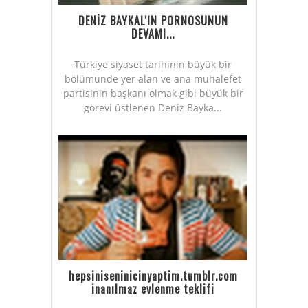
DENİZ BAYKAL'IN PORNOSUNUN
DEVAMI...
Türkiye siyaset tarihinin büyük bir
bölümünde yer alan ve ana muhalefet
partisinin başkanı olmak gibi büyük bir
görevi üstlenen Deniz Bayka...
hepsiniseninicinyaptim.tumblr.com
inanılmaz evlenme teklifi