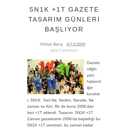
5N1K +1T GAZETE
TASARIM GÜNLERİ
BAŞLIYOR
Yılmaz Barış
6/12/2009
Add Comment
Gazete
ciliğin
yani
habercil
iğin
kuralıdı
r, 5N1K. Yani Ne, Neden, Nerede, Ne
zaman ve Kim. Bir de buna 2006'dan
beri +1T eklendi. Tasarım. 5N1K +1T
Zaman gazetesinin 2006'da başlattığı bu
5N1K +1T semineri, bu zaman kadar