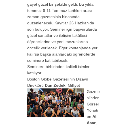
gayet güzel bir şekilde geldi. Bu yılda
temmuz 6-11 Temmuz tarihleri arası
zaman gazetesinin binasında
düzenlenecek. Kayıtlar 26 Haziran'da
son buluyor. Seminer için başvurularda
güzel sanatlar ve iletişim fakültesi
öğrencilerine ve yeni mezunlarına
öncelik verilecek. Eğer kontenjanda yer
kalırsa başka alanlardaki öğrencilerde
seminere katılabilecek.
Seminere birbirinden kaliteli isimler
katılıyor:
Boston Globe Gazetesi'nin Dizayn
Direktörü
Dan Zedek
, Milliyet
Gazete
si’nden
Görsel
Yönetm
en
Ali
Acar
,