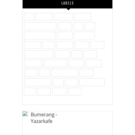
LABELS
Aile
Askerlik
Ayakkabı
Blogger
Dijital Pazarlama
Eğitim
Etik
Film
Hayvanlar Alemi
İletişim
İnovasyon
İnternet
İslam
Kavram
Kişisel
Komik
Kültür-Edebiyat
Medya
Milli
Müzik
Öylesine
Özel Günler
Politika
Reklam
Sağlık
SEO
Site Hakkında
Sosyal
Sosyal Medya
Spor
Tarih
Tekno - Bilim
Ürün
Video
Yenilik
Zubits