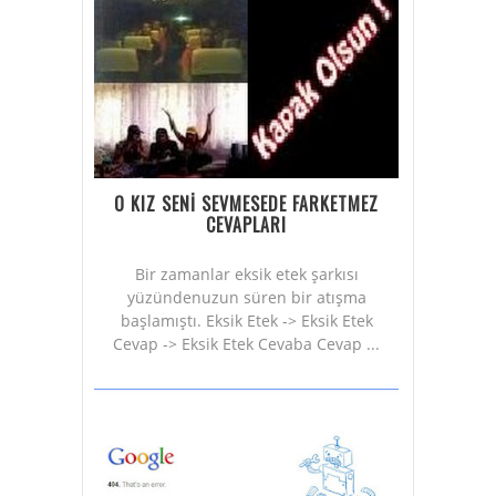
O KIZ SENİ SEVMESEDE FARKETMEZ
CEVAPLARI
Bir zamanlar eksik etek şarkısı
yüzündenuzun süren bir atışma
başlamıştı. Eksik Etek -> Eksik Etek
Cevap -> Eksik Etek Cevaba Cevap ...