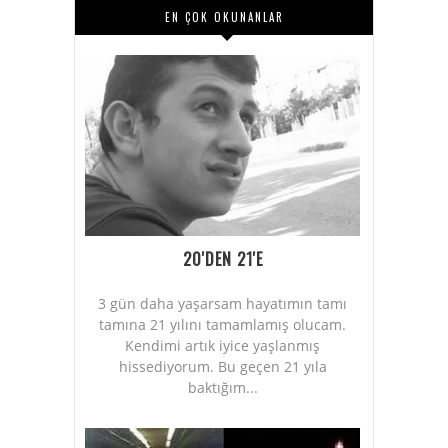
EN ÇOK OKUNANLAR
20'DEN 21'E
3 gün daha yaşarsam hayatımın tamı
tamına 21 yılını tamamlamış olucam.
Kendimi artık iyice yaşlanmış
hissediyorum. Bu geçen 21 yıla
baktığım...