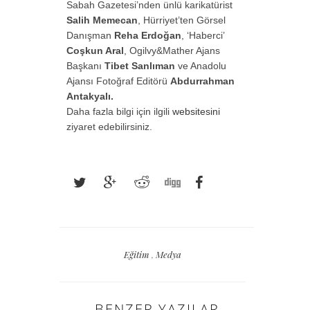
Sabah Gazetesi’nden ünlü karikatürist
Salih Memecan
, Hürriyet’ten Görsel
Danışman
Reha Erdoğan
, ‘Haberci’
Coşkun Aral
, Ogilvy&Mather Ajans
Başkanı
Tibet Sanlıman
ve Anadolu
Ajansı Fotoğraf Editörü
Abdurrahman
Antakyalı.
Daha fazla bilgi için ilgili
websitesini
ziyaret edebilirsiniz.
Eğitim
,
Medya
BENZER YAZILAR