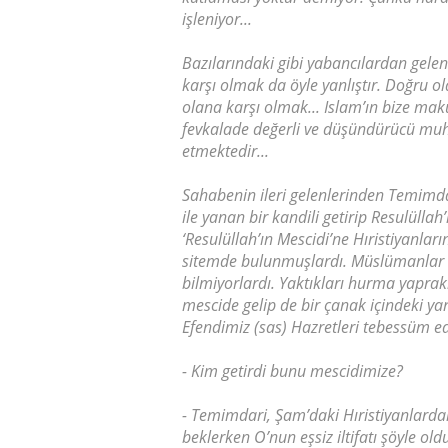
işleniyor...
Bazılarındaki gibi yabancılardan gele
karşı olmak da öyle yanlıştır. Doğru ol
olana karşı olmak... Islam’ın bize mak
fevkalade değerli ve düşündürücü muhte
etmektedir...
Sahabenin ileri gelenlerinden Temimdar
ile yanan bir kandili getirip Resulülla
‘Resulüllah’ın Mescidi’ne Hıristiyanları
sitemde bulunmuşlardı. Müslümanlar o
bilmiyorlardı. Yaktıkları hurma yapra
mescide gelip de bir çanak içindeki yan
Efendimiz (sas) Hazretleri tebessüm e
- Kim getirdi bunu mescidimize?
- Temimdari, Şam’daki Hıristiyanlardan 
beklerken O’nun eşsiz iltifatı şöyle old