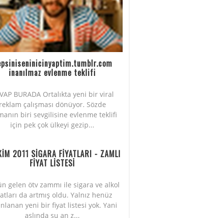
psiniseninicinyaptim.tumblr.com
inanılmaz evlenme teklifi
VAP BURADA Ortalıkta yeni bir viral
reklam çalışması dönüyor. Sözde
manın biri sevgilisine evlenme teklifi
için pek çok ülkeyi gezip...
KİM 2011 SİGARA FİYATLARI - ZAMLI
FİYAT LİSTESİ
n gelen ötv zammı ile sigara ve alkol
yatları da artmış oldu. Yalnız henüz
nlanan yeni bir fiyat listesi yok. Yani
aslında şu an z...