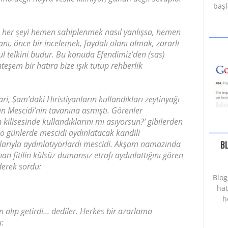
başl
n her şeyi hemen sahiplenmek nasıl yanlışsa, hemen
anı, önce bir incelemek, faydalı olanı almak, zararlı
ul telkini budur. Bu konuda Efendimiz’den (sas)
şem bir hatıra bize ışık tutup rehberlik
i, Şam’daki Hıristiyanların kullandıkları zeytinyağı
h’ın Mescidi’nin tavanına asmıştı. Görenler
n kilisesinde kullandıklarını mı asıyorsun?’ gibilerden
 günlerde mescidi aydınlatacak kandili
klarıyla aydınlatıyorlardı mescidi. Akşam namazında
B
an fitilin külsüz dumansız etrafı aydınlattığını gören
derek sordu:
Blog
hat
h
alıp getirdi... dediler. Herkes bir azarlama
u: