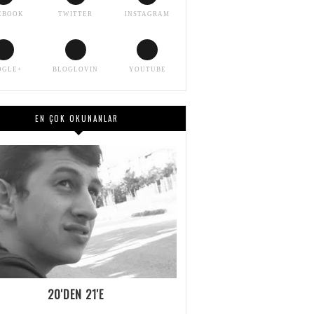
EBOOK
TWITTER
INSTAGRAM
OGLE+
BLOGLOVIN
YOUTUBE
EN ÇOK OKUNANLAR
20'DEN 21'E