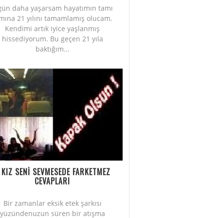
gün daha yaşarsam hayatımın tamı
mına 21 yılını tamamlamış olucam.
Kendimi artık iyice yaşlanmış
hissediyorum. Bu geçen 21 yıla
baktığım...
 KIZ SENİ SEVMESEDE FARKETMEZ
CEVAPLARI
Bir zamanlar eksik etek şarkısı
yüzündenuzun süren bir atışma