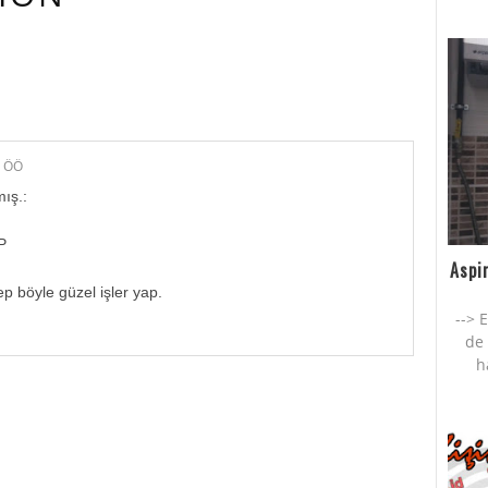
AN YORUM YAPMIŞ.:
9 ÖÖ
ış.:
P
Aspi
ep böyle güzel işler yap.
--> 
de 
h