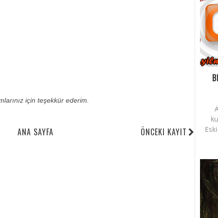
B
umlarınız için teşekkür ederim.
A
ku
Esk
ANA SAYFA
ÖNCEKI KAYIT