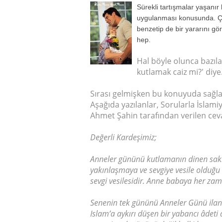
Sürekli tartışmalar yaşanır
uygulanması konusunda. Çü
benzetip de bir yararını gö
hep.
Hal böyle olunca bazıla
kutlamak caiz mi?' diye
Sırası gelmişken bu konuyuda sağla
Aşağıda yazılanlar, Sorularla İslam
Ahmet Şahin tarafından verilen cev
Değerli Kardeşimiz;
Anneler gününü kutlamanın dinen sakın
yakınlaşmaya ve sevgiye vesile olduğu i
sevgi vesilesidir. Anne babaya her zam
Senenin tek gününü Anneler Günü ilan 
Islam’a aykırı düşen bir yabancı âdeti d