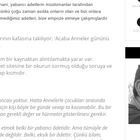
 hani, yabancı adetlerin müslümanlar tarafından
FAC
nkü çoğu zaman asılda onların olan ve bizi onlara
rmediğimiz adetleri, bize empoze etmeye çalışmışlardır
GO
rının kafasına takılıyor: 'Acaba Anneler gününü
.
m bir kaynaktan alıntılamakta yarar var.
iyet sitesine bir okurun sormuş olduğu soruya ve
ap kısmıdır.
cası yoktur. Hatta Annelerle çocukları arasında
çin kişi böyle bir günde sevap ta kazanabilir. Bu bir
an gerekli değer ve hürmetin gösterilmesi gerekir.
etmek belki bir yabancı âdetidir. Ama tümüyle de
e değildir. Belki, eksik bir âdettir. Çünkü Islam,