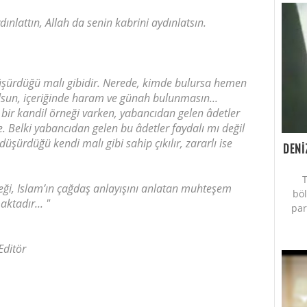
ınlattın, Allah da senin kabrini aydınlatsın.
üşürdüğü malı gibidir. Nerede, kimde bulursa hemen
ı olsun, içeriğinde haram ve günah bulunmasın...
ı bir kandil örneği varken, yabancıdan gelen âdetler
e. Belki yabancıdan gelen bu âdetler faydalı mı değil
düşürdüğü kendi malı gibi sahip çıkılır, zararlı ise
DENİ
T
neği, Islam’ın çağdaş anlayışını anlatan muhteşem
bö
ktadır... "
par
Editör