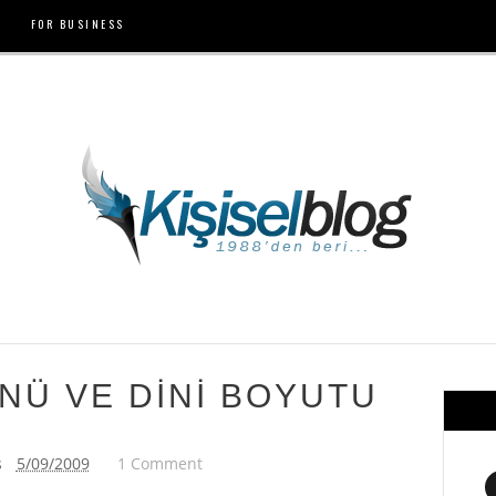
FOR BUSINESS
NÜ VE DİNİ BOYUTU
ş
5/09/2009
1 Comment