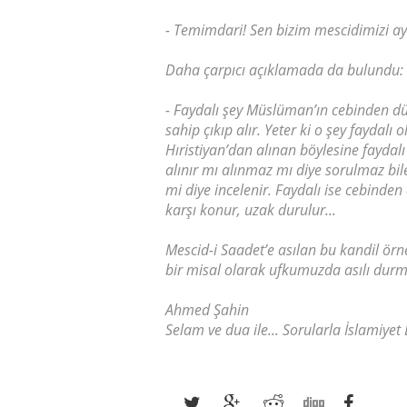
- Temimdari! Sen bizim mescidimizi ayd
Daha çarpıcı açıklamada da bulundu:
- Faydalı şey Müslüman’ın cebinden d
sahip çıkıp alır. Yeter ki o şey faydal
Hıristiyan’dan alınan böylesine faydal
alınır mı alınmaz mı diye sorulmaz bil
mi diye incelenir. Faydalı ise cebinden 
karşı konur, uzak durulur...
Mescid-i Saadet’e asılan bu kandil ör
bir misal olarak ufkumuzda asılı durma
Ahmed Şahin
Selam ve dua ile... Sorularla İslamiyet 