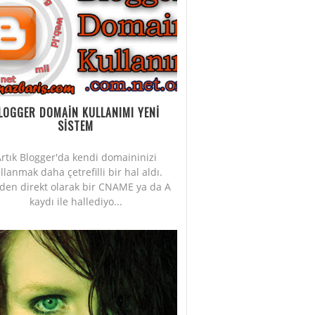
LOGGER DOMAİN KULLANIMI YENİ
SİSTEM
rtık Blogger'da kendi domaininizi
llanmak daha çetrefilli bir hal aldı.
iden direkt olarak bir CNAME ya da A
kaydı ile hallediyo...