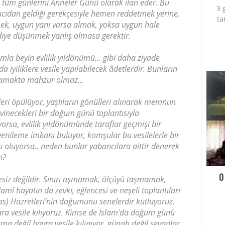
n tüm günlerini Anneler Günü olarak ilan eder. Bu
3 
ancıdan geldiği gerekçesiyle hemen reddetmek yerine,
ta
mek, uygun yanı varsa almak, yoksa uygun hale
 diye düşünmek yanlış olmasa gerektir.
la beyin evlilik yıldönümü... gibi daha ziyade
a iyiliklere vesile yapılabilecek âdetlerdir. Bunların
ulamakta mahzur olmaz...
eri öpülüyor, yaşlıların gönülleri alınarak memnun
evinecekleri bir doğum günü toplantısıyla
orsa, evlilik yıldönümünde taraflar geçmişi bir
 yenileme imkanı buluyor, komşular bu vesilelerle bir
oluyorsa.. neden bunlar yabancılara aittir denerek
n?
O
cesiz değildir. Sınırı aşmamak, ölçüyü taşmamak,
mî hayatın da zevki, eğlencesi ve neşeli toplantıları
sas) Hazretleri’nin doğumunu senelerdir kutluyoruz.
rlara vesile kılıyoruz. Kimse de Islam’da doğum günü
a değil hayra vesile kılınıyor, günah değil sevaplar