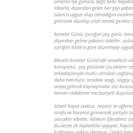
senenin tek gününü değil belki hayatı
itibarla, dışarıdan gelen her şeyi yab
Islam’a uygun olup olmadığını incele
getirerek düzeltip ıslah etmek gerekir
Anneler Günü, çocuğun yaş günü, hanım
dışarıdan gelme yabancı âdetler, aslınd
içeriğini Islam’a göre düzenleyip uyg
Mesela Anneler Günü’nde annelerin ell
kılınıyorsa.. yaş gününde çocukların s
arkadaşlarıyla mutlu olmaları sağlanıy
daha hatırlıyor, aradaki sevgi, saygıyı
araya gelerek kaynaşmalar söz konusu 
hemen reddetme mecburiyeti duyulsu
Islamî hayat zevksiz, neşesiz ve eğlen
israfa ve harama girmemek şartıyla Isla
olacaktır elbette. Nitekim Efendimiz (
Bu vesile ile toplantılar yapıyor, hayı
kutlaması yoktur demiyor. Çünkü haram