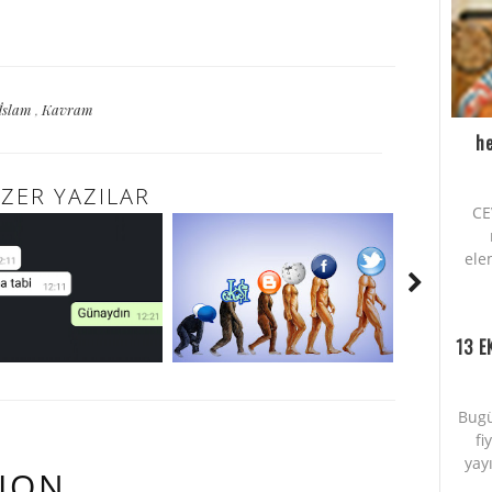
İslam
,
Kavram
he
ZER YAZILAR
CE
ele
13 E
Bugü
fi
yayı
ION