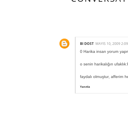
1 HARIKA INS
BI DOST
MAYIS 10, 2009 2:0
0 Harika insan yorum yapm
o senin harikalığın ufaklık:
faydalı olmuştur, afferim h
Yanıtla