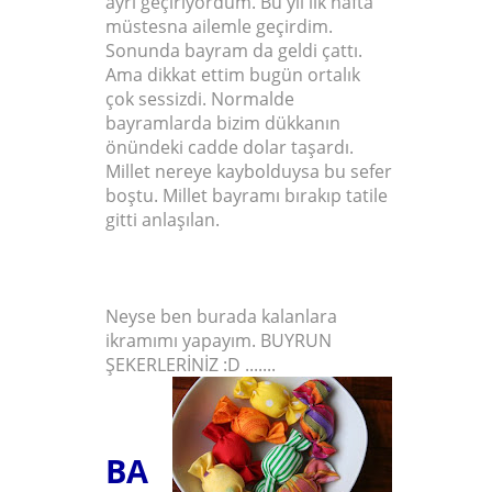
ayrı geçiriyordum. Bu yıl ilk hafta
müstesna ailemle geçirdim.
Sonunda bayram da geldi çattı.
Ama dikkat ettim bugün ortalık
çok sessizdi. Normalde
bayramlarda bizim dükkanın
önündeki cadde dolar taşardı.
Millet nereye kaybolduysa bu sefer
boştu. Millet bayramı bırakıp tatile
gitti anlaşılan.
Neyse ben burada kalanlara
ikramımı yapayım. BUYRUN
ŞEKERLERİNİZ :D .......
BA