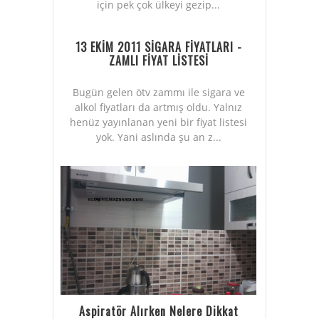
için pek çok ülkeyi gezip...
13 EKİM 2011 SİGARA FİYATLARI -
ZAMLI FİYAT LİSTESİ
Bugün gelen ötv zammı ile sigara ve
alkol fiyatları da artmış oldu. Yalnız
henüz yayınlanan yeni bir fiyat listesi
yok. Yani aslında şu an z...
Aspiratör Alırken Nelere Dikkat