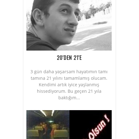
20'DEN 21'E
3 gün daha yaşarsam hayatımın tamı
tamına 21 yılını tamamlamış olucam.
Kendimi artık iyice yaşlanmış
hissediyorum. Bu geçen 21 yıla
baktığım...