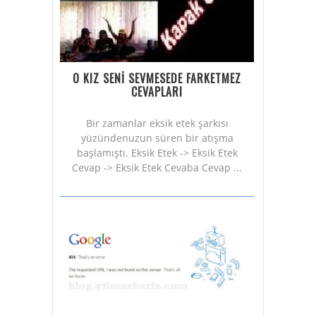
O KIZ SENİ SEVMESEDE FARKETMEZ
CEVAPLARI
Bir zamanlar eksik etek şarkısı
yüzündenuzun süren bir atışma
başlamıştı. Eksik Etek -> Eksik Etek
Cevap -> Eksik Etek Cevaba Cevap ...