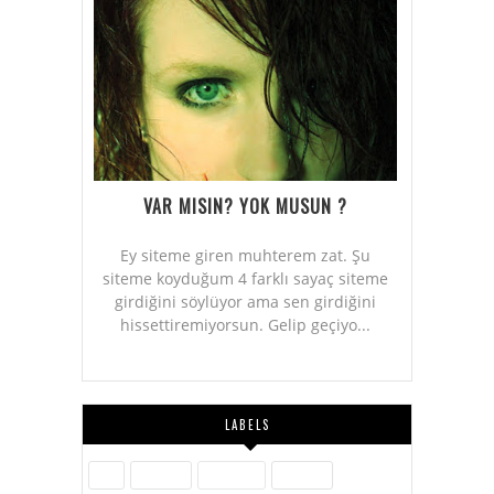
VAR MISIN? YOK MUSUN ?
Ey siteme giren muhterem zat. Şu
siteme koyduğum 4 farklı sayaç siteme
girdiğini söylüyor ama sen girdiğini
hissettiremiyorsun. Gelip geçiyo...
LABELS
Aile
Askerlik
Ayakkabı
Blogger