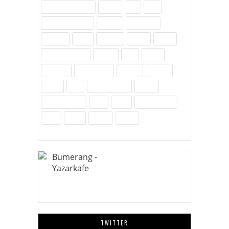
Dijital Pazarlama
Eğitim
Etik
Film
Hayvanlar Alemi
İletişim
İnovasyon
İnternet
İslam
Kavram
Kişisel
Komik
Kültür-Edebiyat
Medya
Milli
Müzik
Öylesine
Özel Günler
Politika
Reklam
Sağlık
SEO
Site Hakkında
Sosyal
Sosyal Medya
Spor
Tarih
Tekno - Bilim
Ürün
Video
Yenilik
Zubits
TWITTER