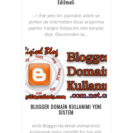
Edilmeli
--> Eve yeni bir aspiratör aldım ve
alırken de internetten biraz araştırma
yaptım, hangisi ihtiyacımı tam karşılar
diye. Öncesinden ta...
BLOGGER DOMAİN KULLANIMI YENİ
SİSTEM
Artık Blogger'da kendi domaininizi
kullanmak daha çetrefilli bir hal aldı.