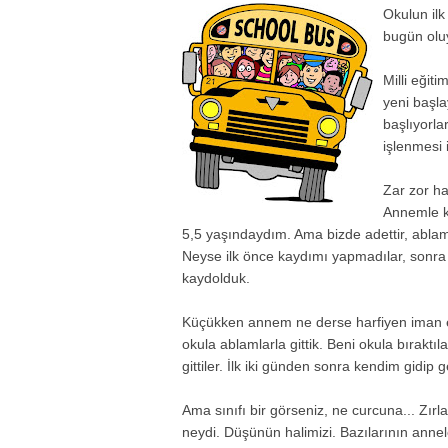
Okulun ilk
bugün oluy
Milli eğit
yeni başla
başlıyorla
işlenmesi 
Zar zor ha
Annemle ka
5,5 yaşındaydım. Ama bizde adettir, ablam
Neyse ilk önce kaydımı yapmadılar, sonr
kaydolduk.
Küçükken annem ne derse harfiyen iman e
okula ablamlarla gittik. Beni okula bırakt
gittiler. İlk iki günden sonra kendim gidi
Ama sınıfı bir görseniz, ne curcuna... Zırla
neydi. Düşünün halimizi. Bazılarının annele