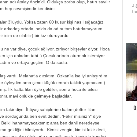
anın adı Atalay Ançin'di. Oldukça zorba olup, hatırı sayılır
3 
m hep sevmişimdir kendisini.
ta
ralar 3'lüydü. Yoksa zaten 60 küsur kişi nasıl sığacağız
ir arkadaş ortada, solda da adını tam hatırlamıyorum
 isim de olabilir) bir kız oturuyordu.
u ne var diye, çocuk ağlıyor, zırlıyor birşeyler diyor. Hoca
um için anladım tabi :) Çocuk ortada oturmak istemiyor.
adım ve ortaya geçtim. O da sustu.
aş vardı. Melahat'a gıcıktım. Özkan'la ise iyi anlaşırdım.
ende öyleydim ama şimdi küçük emrah taklidi yapmıcam.)
ış. İlk hafta filan öyle geldiler, sonra hoca ile ailesi
sonra mavi önlükle gelmeye başladılar.
O
 fakir diye. İhtiyaç sahiplerine kalem,defter filan
iye sorduğunda ben evet dedim. 'Fakir misiniz ?' diye
. Belki inanamayacaksınız ama ben dahil neredeyse
ma geldiğini bilmiyordu. Kimisi zengin, kimisi fakir dedi,
nnesi eşyaları öteki gün geri yollamıştı, kimiside kendisi