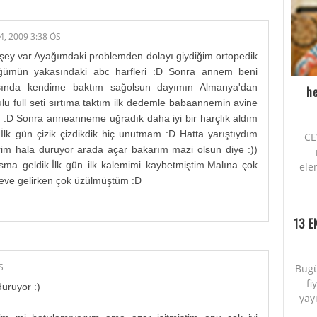
4, 2009 3:38 ÖS
 şey var.Ayağımdaki problemden dolayı giydiğim ortopedik
ğümün yakasındaki abc harfleri :D Sonra annem beni
ısında kendime baktım sağolsun dayımın Almanya'dan
he
tulu full seti sırtıma taktım ilk dedemle babaannemin avine
ım :D Sonra anneanneme uğradık daha iyi bir harçlık aldım
.İlk gün çizik çizdikdik hiç unutmam :D Hatta yarıştıydım
CE
erim hala duruyor arada açar bakarım mazi olsun diye :))
sma geldik.İlk gün ilk kalemimi kaybetmiştim.Malına çok
ele
eve gelirken çok üzülmüştüm :D
13 E
S
Bugü
fi
duruyor :)
yayı