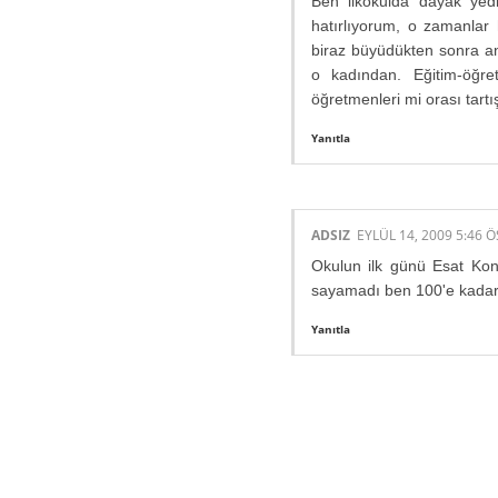
Ben ilkokulda dayak yed
hatırlıyorum, o zamanlar
biraz büyüdükten sonra a
o kadından. Eğitim-öğre
öğretmenleri mi orası tartış
Yanıtla
ADSIZ
EYLÜL 14, 2009 5:46 Ö
Okulun ilk günü Esat Kon
sayamadı ben 100'e kadar 
Yanıtla