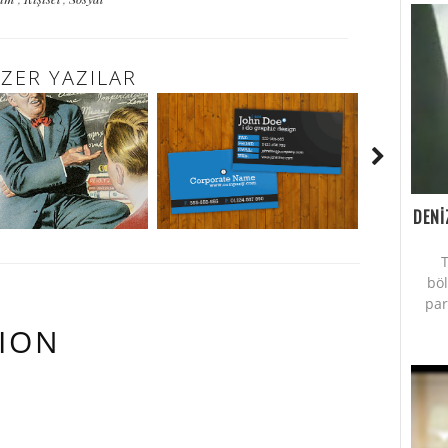
ZER YAZILAR
DENİ
T
bö
par
ION
AN YORUM YAPMIŞ.: