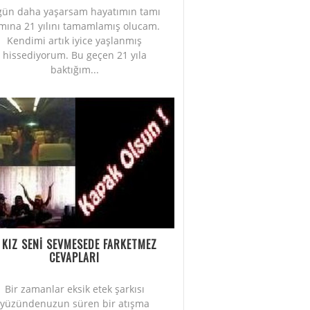
gün daha yaşarsam hayatımın tamı
mına 21 yılını tamamlamış olucam.
Kendimi artık iyice yaşlanmış
hissediyorum. Bu geçen 21 yıla
baktığım...
 KIZ SENİ SEVMESEDE FARKETMEZ
CEVAPLARI
Bir zamanlar eksik etek şarkısı
yüzündenuzun süren bir atışma