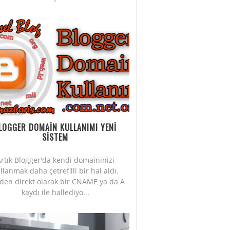
LOGGER DOMAİN KULLANIMI YENİ
SİSTEM
rtık Blogger'da kendi domaininizi
llanmak daha çetrefilli bir hal aldı.
iden direkt olarak bir CNAME ya da A
kaydı ile hallediyo...