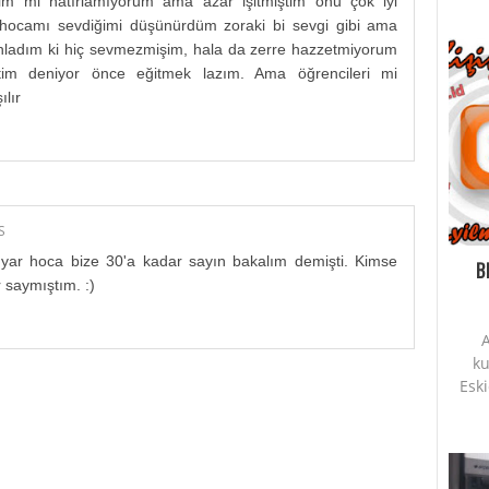
im mi hatırlamıyorum ama azar işitmiştim onu çok iyi
 hocamı sevdiğimi düşünürdüm zoraki bi sevgi gibi ama
nladım ki hiç sevmezmişim, hala da zerre hazzetmiyorum
tim deniyor önce eğitmek lazım. Ama öğrencileri mi
ılır
S
yar hoca bize 30'a kadar sayın bakalım demişti. Kimse
B
saymıştım. :)
A
ku
Esk