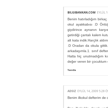
BILGIBANKAN.COM
EYLÜL 1
Benim hatırladığım birkaç
okul ayakkabısı :D Önlü
giydirince aynanın karş
getirdiği çantalı kalem ku
alt kata indik.Harçlık ald
:D Oradan da okula gittik
arkadaşımla.1. sınıf deft
Hatta hiç unutmadığım kı
değer veren bir çocuktum 
Yanıtla
ADSIZ
EYLÜL 14, 2009 5:28 Ö
Benim ilkokul defterim de 