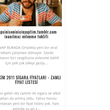
psiniseninicinyaptim.tumblr.com
inanılmaz evlenme teklifi
VAP BURADA Ortalıkta yeni bir viral
reklam çalışması dönüyor. Sözde
manın biri sevgilisine evlenme teklifi
için pek çok ülkeyi gezip...
KİM 2011 SİGARA FİYATLARI - ZAMLI
FİYAT LİSTESİ
n gelen ötv zammı ile sigara ve alkol
yatları da artmış oldu. Yalnız henüz
nlanan yeni bir fiyat listesi yok. Yani
aslında şu an z...