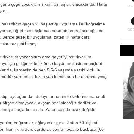
 günü çoğu çocuk için sıkıntı olmuştur, olacaktır da. Hatta
FAC
or...
im bakanlığın geçen yıl başlattığı uygulama ile ilköğretime
yanlar, öğretimin başlamasından bir hafta önce eğitime
GO
r. Bence güzel bir uygulama, zaten ilk hafta ders
imkansız gibi birşey.
tırlıyorum yazacaktım ama gayet iyi hatırlıyorum.
yıt için gittiğimizde ilk önce kaydetmek istememişlerdi.
lar da, kardeşim de hep 5,5-6 yaşında yazıldık okula.
a müdür yardımcısı bizim yan komsunun bir akrabasıymış,
dip, uyduğumdan dolayı, annemin telkinlerine inanarak
ılar birşey olmayacak, akşam seni alacağız dediler ve
p gelmeye başladım okula. Zaten çok da uzak değildi.
yanlar, bağıranlar, ağlayanlar gırla. Zaten 60 kişi mi
ri filan ilk iki ders durdular, sonra hoca ile başbaşa (60