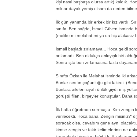
kişi nasıl başbaşa olursa artık) kaldık. Hoc
miktar dayak yemiş olsam da neden bilme
İlk gün yanımda bir erkek bir kız vardı. Sı
sınıfa. Ben sağda, İsmail Güven isminde b
(melike mi melahat mi ya da hiç alakasız bir
İsmail başladı zırlamaya... Hoca geldi sord
anlamadı. Ben oldukça anlayışlı biri olduğ
Sonra işte ben zırlamasına fazla dayanam
Sınıfta Özkan ile Melahat isminde iki arkad
Bunlar sınıfın çoğunluğu gibi fakirdi. (B
Bunlara aileleri siyah önlük giydirmiş yollam
görüştü filan, birşeyler konuştular. Daha 
İlk hafta öğretmen sormuştu. Kim zengin kim
verilecekti. Hoca bana 'Zengin misiniz?' d
soracak olsa, cevabım gene aynı olacaktı
kimse zengin ve fakir kelimelerinin ne anla
karombole bişeyler dağıtıldı. Bazılarının a