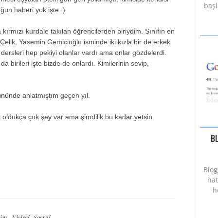
başl
ğun haberi yok işte :)
 kırmızı kurdale takılan öğrencilerden biriydim. Sınıfın en
 Çelik, Yasemin Gemicioğlu isminde iki kızla bir de erkek
dersleri hep pekiyi olanlar vardı ama onlar gözdelerdi.
da birileri işte bizde de onlardı. Kimilerinin sevip,
gününde anlatmıştım
geçen yıl.
k oldukça çok şey var ama şimdilik bu kadar yetsin.
B
Blog
hat
h
tim
,
Kişisel
,
Sosyal