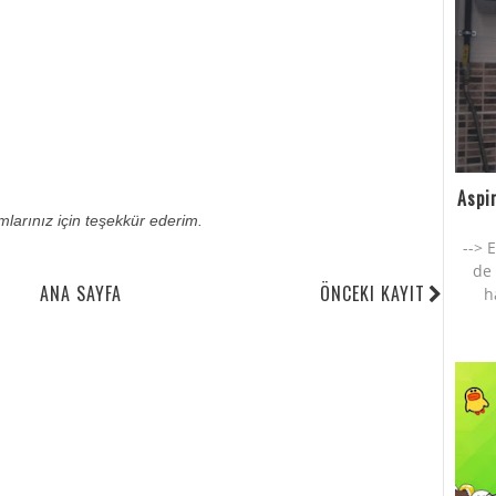
Aspi
umlarınız için teşekkür ederim.
--> 
de 
ANA SAYFA
ÖNCEKI KAYIT
h