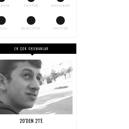
EBOOK
TWITTER
INSTAGRAM
OGLE+
BLOGLOVIN
YOUTUBE
EN ÇOK OKUNANLAR
20'DEN 21'E