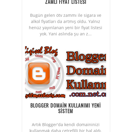
ZAMLI FİYAT LİSTESİ
Bugün gelen ötv zammı ile sigara ve
alkol fiyatları da artmış oldu. Yalnız
henüz yayınlanan yeni bir fiyat listesi
yok. Yani aslında şu an z...
BLOGGER DOMAİN KULLANIMI YENİ
SİSTEM
Artık Blogger'da kendi domaininizi
kullanmak daha çetrefilli bir hal aldı.