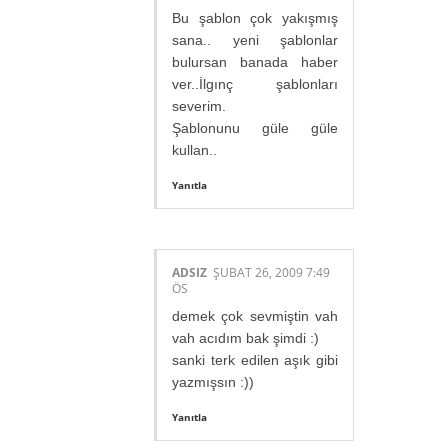
Bu şablon çok yakışmış
sana.. yeni şablonlar
bulursan banada haber
ver..İlgınç şablonları
severim.
Şablonunu güle güle
kullan..
Yanıtla
ADSIZ
ŞUBAT 26, 2009 7:49
ÖS
demek çok sevmiştin vah
vah acıdım bak şimdi :)
sanki terk edilen aşık gibi
yazmışsın :))
Yanıtla