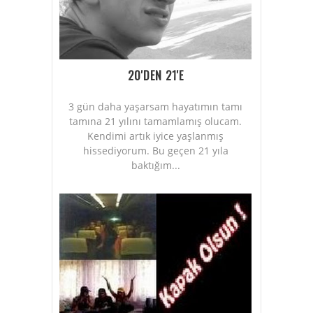
20'DEN 21'E
3 gün daha yaşarsam hayatımın tamı
tamına 21 yılını tamamlamış olucam.
Kendimi artık iyice yaşlanmış
hissediyorum. Bu geçen 21 yıla
baktığım...