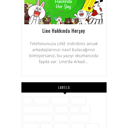
Line Hakkında Herşey
Telefonunuza LINE indirdiniz ancak
arkadaşlarınızı nasıl bulacağınızı
bilmiyorsanız, bu yazıyı okumanızda
fayda var. Line'da Arkad...
LABELS
Aile
Askerlik
Ayakkabı
Blogger
Dijital Pazarlama
Eğitim
Etik
Film
Hayvanlar Alemi
İletişim
İnovasyon
İnternet
İslam
Kavram
Kişisel
Komik