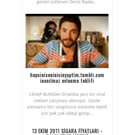
görevi üstlenen Deniz Bayka...
hepsiniseninicinyaptim.tumblr.com
inanılmaz evlenme teklifi
CEVAP BURADA Ortalıkta yeni bir viral
reklam çalışması dönüyor. Sözde
elemanın biri sevgilisine evlenme teklifi
için pek çok ülkeyi gezip...
13 EKİM 2011 SİGARA FİYATLARI -