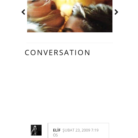
CONVERSATION
2 HARIKA
INSAN YORUM
YAPMIŞ.:
ELİF
ŞUBAT 23, 2009 7:19
ÖS