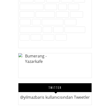
Kültür-Edebiyat
Medya
Milli
Müzik
Öylesine
Özel Günler
Politika
Reklam
Sağlık
SEO
Site Hakkında
Sosyal
Sosyal Medya
Spor
Tarih
Tekno - Bilim
Ürün
Video
Yenilik
Zubits
TWITTER
@yilmazbaris kullanıcısından Tweetler