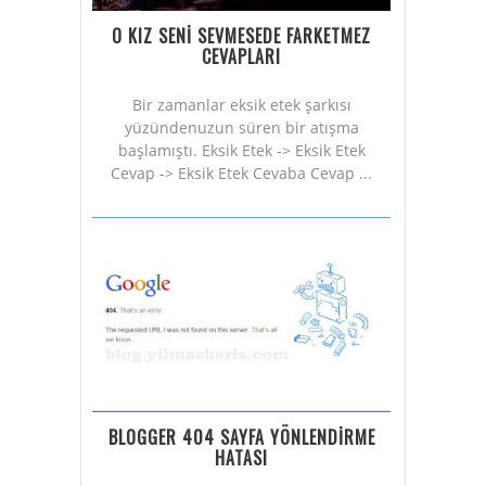
O KIZ SENİ SEVMESEDE FARKETMEZ
CEVAPLARI
Bir zamanlar eksik etek şarkısı
yüzündenuzun süren bir atışma
başlamıştı. Eksik Etek -> Eksik Etek
Cevap -> Eksik Etek Cevaba Cevap ...
BLOGGER 404 SAYFA YÖNLENDİRME
HATASI