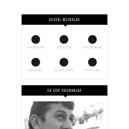
SOSYAL MECRALAR
FACEBOOK
TWITTER
INSTAGRAM
GOOGLE+
BLOGLOVIN
YOUTUBE
EN ÇOK OKUNANLAR