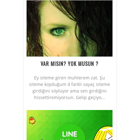
VAR MISIN? YOK MUSUN ?
Ey siteme giren muhterem zat. Şu
siteme koyduğum 4 farklı sayaç siteme
girdiğini söylüyor ama sen girdiğini
hissettiremiyorsun. Gelip geçiyo...