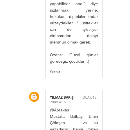
yapabilirler ona!" diye
sızlanmak yerine,
hukukun, diptekiler kadar
yüzeydekiler / üsttekiler
için de işletiliyor
olmasından dolayı
memnun olmak gerek.
Özetle: Güzel günler
göreceğiz çocuklar! :)
Yanıtla
YILMAZ BARIŞ
OCAK 12,
2009 4:16 ÖS
@Abraxas
Mustafa Balbay, Emin
Çölaşan .... vs bu
yazarların hepsi zaten