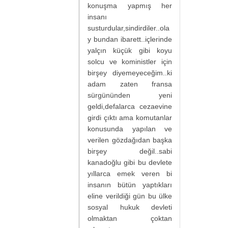
konuşma yapmış her
insanı
susturdular,sindirdiler..ola
y bundan ibarett..içlerinde
yalçın küçük gibi koyu
solcu ve koministler için
birşey diyemeyeceğim..ki
adam zaten fransa
sürgününden yeni
geldi,defalarca cezaevine
girdi çıktı ama komutanlar
konusunda yapılan ve
verilen gözdağıdan başka
birşey değil..sabi
kanadoğlu gibi bu devlete
yıllarca emek veren bi
insanın bütün yaptıkları
eline verildiği gün bu ülke
sosyal hukuk devleti
olmaktan çoktan