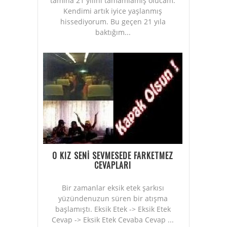
tamına 21 yılını tamamlamış olucam.
Kendimi artık iyice yaşlanmış
hissediyorum. Bu geçen 21 yıla
baktığım...
O KIZ SENİ SEVMESEDE FARKETMEZ
CEVAPLARI
Bir zamanlar eksik etek şarkısı
yüzündenuzun süren bir atışma
başlamıştı. Eksik Etek -> Eksik Etek
Cevap -> Eksik Etek Cevaba Cevap ...