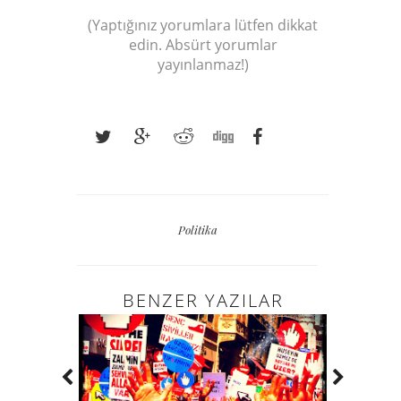
(Yaptığınız yorumlara lütfen dikkat
edin. Absürt yorumlar
yayınlanmaz!)
Politika
BENZER YAZILAR