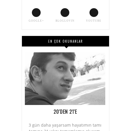
GOOGLE+
BLOGLOVIN
YOUTUBE
EN ÇOK OKUNANLAR
20'DEN 21'E
3 gün daha yaşarsam hayatımın tamı