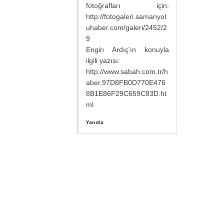
fotoğrafları için:
http://fotogaleri.samanyol
uhaber.com/galeri/2452/2
9
Engin Ardıç'ın konuyla
ilgili yazısı:
http://www.sabah.com.tr/h
aber,97D8FB0D770E476
8B1E86F29C659C83D.ht
ml
Yanıtla