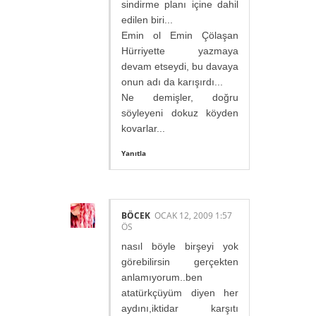
sindirme planı içine dahil
edilen biri...
Emin ol Emin Çölaşan
Hürriyette yazmaya
devam etseydi, bu davaya
onun adı da karışırdı...
Ne demişler, doğru
söyleyeni dokuz köyden
kovarlar...
Yanıtla
BÖCEK
OCAK 12, 2009 1:57
ÖS
nasıl böyle birşeyi yok
görebilirsin gerçekten
anlamıyorum..ben
atatürkçüyüm diyen her
aydını,iktidar karşıtı