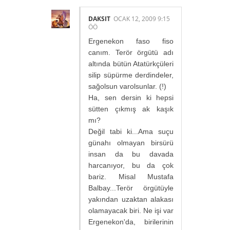
DAKSIT
OCAK 12, 2009 9:15
ÖÖ
Ergenekon faso fiso
canım. Terör örgütü adı
altında bütün Atatürkçüleri
silip süpürme derdindeler,
sağolsun varolsunlar. (!)
Ha, sen dersin ki hepsi
sütten çıkmış ak kaşık
mı?
Değil tabi ki...Ama suçu
günahı olmayan birsürü
insan da bu davada
harcanıyor, bu da çok
bariz. Misal Mustafa
Balbay...Terör örgütüyle
yakından uzaktan alakası
olamayacak biri. Ne işi var
Ergenekon'da, birilerinin