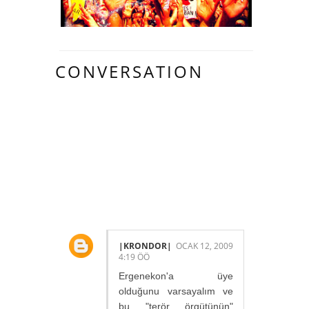
CONVERSATION
5 HARIKA
INSAN YORUM
YAPMIŞ.:
|KRONDOR|
OCAK 12, 2009
4:19 ÖÖ
Ergenekon'a üye
olduğunu varsayalım ve
bu "terör örgütünün"