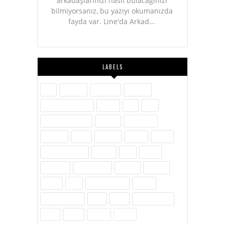
arkadaşlarınızı nasıl bulacağınızı
bilmiyorsanız, bu yazıyı okumanızda
fayda var. Line'da Arkad...
LABELS
Aile
Askerlik
Ayakkabı
Blogger
Dijital Pazarlama
Eğitim
Etik
Film
Hayvanlar Alemi
İletişim
İnovasyon
İnternet
İslam
Kavram
Kişisel
Komik
Kültür-Edebiyat
Medya
Milli
Müzik
Öylesine
Özel Günler
Politika
Reklam
Sağlık
SEO
Site Hakkında
Sosyal
Sosyal Medya
Spor
Tarih
Tekno - Bilim
Ürün
Video
Yenilik
Zubits